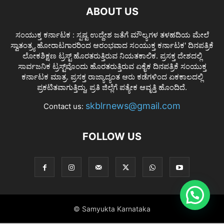
ABOUT US
ಸಂಯುಕ್ತ ಕರ್ನಾಟಕ : ಸ್ಪಷ್ಟ ಉದ್ದೇಶ ಜತೆಗೆ ಮೌಲ್ಯಗಳ ತಳಹದಿಯ ಮೇಲೆ
ಸ್ವಾತಂತ್ರ್ಯ ಹೋರಾಟಗಾರರಿಂದ ಆರಂಭವಾದ ಸಂಯುಕ್ತ ಕರ್ನಾಟಕ' ದಿನಪತ್ರಿಕೆ
ಲೋಕಶಿಕ್ಷಣ ಟ್ರಸ್ಟ್ ಹೊರತರುತ್ತಿರುವ ನಿಯತಕಾಲಿಕ. ಪ್ರಸಕ್ತ ದೇಶದಲ್ಲಿ
ಸಾರ್ವಜನಿಕ ಟ್ರಸ್ಟ್‌ವೊಂದು ಹೊರತರುತ್ತಿರುವ ಏಕೈಕ ದಿನಪತ್ರಿಕೆ ಸಂಯುಕ್ತ
ಕರ್ನಾಟಕ ಮಾತ್ರ. ಪ್ರಸಕ್ತ ರಾಜ್ಯಾದ್ಯಂತ ಆರು ಕಡೆಗಳಿಂದ ಏಕಕಾಲದಲ್ಲಿ
ಪ್ರಕಟಿತವಾಗುತ್ತಿದ್ದು, ಪ್ರತಿ ಜಿಲ್ಲೆಗೆ ಪತ್ಯೇಕ ಆವೃತ್ತಿ ಹೊಂದಿದೆ.
skblrnews@gmail.com
Contact us:
FOLLOW US
© Samyukta Karnataka