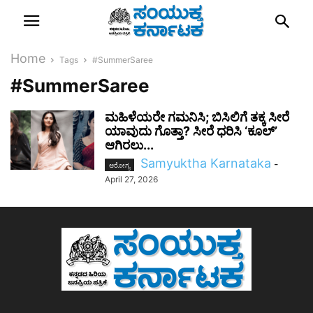
Home
Tags
#SummerSaree
#SummerSaree
ಮಹಿಳೆಯರೇ ಗಮನಿಸಿ; ಬಿಸಿಲಿಗೆ ತಕ್ಕ ಸೀರೆ
ಯಾವುದು ಗೊತ್ತಾ? ಸೀರೆ ಧರಿಸಿ ‘ಕೂಲ್’
ಆಗಿರಲು...
Samyuktha Karnataka
-
ಆರೋಗ್ಯ
April 27, 2026