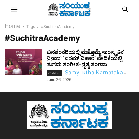
Home
Tags
#SuchitraAcademy
#SuchitraAcademy
ಬನಶಂಕರಿಯಲ್ಲಿ ಮತ್ತೊಮ್ಮೆ ಸಾಂಸ್ಕೃತಿಕ
ನಿನಾದ: ‘ಪರಮ್ ವಿಹಾರ’ ವೇದಿಕೆಯಲ್ಲಿ
ಸುಗಮ ಸಂಗೀತ-ನೃತ್ಯ ಸಂಗಮ
Samyuktha Karnataka
-
ಬೆಂಗಳೂರು
June 26, 2026