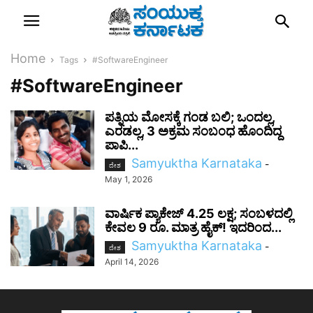
Home
Tags
#SoftwareEngineer
#SoftwareEngineer
ಪತ್ನಿಯ ಮೋಸಕ್ಕೆ ಗಂಡ ಬಲಿ; ಒಂದಲ್ಲ,
ಎರಡಲ್ಲ, 3 ಅಕ್ರಮ ಸಂಬಂಧ ಹೊಂದಿದ್ದ
ಪಾಪಿ...
Samyuktha Karnataka
-
ದೇಶ
May 1, 2026
ವಾರ್ಷಿಕ ಪ್ಯಾಕೇಜ್ 4.25 ಲಕ್ಷ; ಸಂಬಳದಲ್ಲಿ
ಕೇವಲ 9 ರೂ. ಮಾತ್ರ ಹೈಕ್! ಇದರಿಂದ...
Samyuktha Karnataka
-
ದೇಶ
April 14, 2026