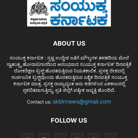
ABOUT US
ಸಂಯುಕ್ತ ಕರ್ನಾಟಕ : ಸ್ಪಷ್ಟ ಉದ್ದೇಶ ಜತೆಗೆ ಮೌಲ್ಯಗಳ ತಳಹದಿಯ ಮೇಲೆ
ಸ್ವಾತಂತ್ರ್ಯ ಹೋರಾಟಗಾರರಿಂದ ಆರಂಭವಾದ ಸಂಯುಕ್ತ ಕರ್ನಾಟಕ' ದಿನಪತ್ರಿಕೆ
ಲೋಕಶಿಕ್ಷಣ ಟ್ರಸ್ಟ್ ಹೊರತರುತ್ತಿರುವ ನಿಯತಕಾಲಿಕ. ಪ್ರಸಕ್ತ ದೇಶದಲ್ಲಿ
ಸಾರ್ವಜನಿಕ ಟ್ರಸ್ಟ್‌ವೊಂದು ಹೊರತರುತ್ತಿರುವ ಏಕೈಕ ದಿನಪತ್ರಿಕೆ ಸಂಯುಕ್ತ
ಕರ್ನಾಟಕ ಮಾತ್ರ. ಪ್ರಸಕ್ತ ರಾಜ್ಯಾದ್ಯಂತ ಆರು ಕಡೆಗಳಿಂದ ಏಕಕಾಲದಲ್ಲಿ
ಪ್ರಕಟಿತವಾಗುತ್ತಿದ್ದು, ಪ್ರತಿ ಜಿಲ್ಲೆಗೆ ಪತ್ಯೇಕ ಆವೃತ್ತಿ ಹೊಂದಿದೆ.
skblrnews@gmail.com
Contact us:
FOLLOW US