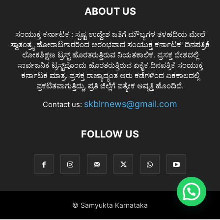
ABOUT US
ಸಂಯುಕ್ತ ಕರ್ನಾಟಕ : ಸ್ಪಷ್ಟ ಉದ್ದೇಶ ಜತೆಗೆ ಮೌಲ್ಯಗಳ ತಳಹದಿಯ ಮೇಲೆ
ಸ್ವಾತಂತ್ರ್ಯ ಹೋರಾಟಗಾರರಿಂದ ಆರಂಭವಾದ ಸಂಯುಕ್ತ ಕರ್ನಾಟಕ' ದಿನಪತ್ರಿಕೆ
ಲೋಕಶಿಕ್ಷಣ ಟ್ರಸ್ಟ್ ಹೊರತರುತ್ತಿರುವ ನಿಯತಕಾಲಿಕ. ಪ್ರಸಕ್ತ ದೇಶದಲ್ಲಿ
ಸಾರ್ವಜನಿಕ ಟ್ರಸ್ಟ್‌ವೊಂದು ಹೊರತರುತ್ತಿರುವ ಏಕೈಕ ದಿನಪತ್ರಿಕೆ ಸಂಯುಕ್ತ
ಕರ್ನಾಟಕ ಮಾತ್ರ. ಪ್ರಸಕ್ತ ರಾಜ್ಯಾದ್ಯಂತ ಆರು ಕಡೆಗಳಿಂದ ಏಕಕಾಲದಲ್ಲಿ
ಪ್ರಕಟಿತವಾಗುತ್ತಿದ್ದು, ಪ್ರತಿ ಜಿಲ್ಲೆಗೆ ಪತ್ಯೇಕ ಆವೃತ್ತಿ ಹೊಂದಿದೆ.
skblrnews@gmail.com
Contact us:
FOLLOW US
© Samyukta Karnataka