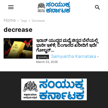
Home
Tags
Decrease
decrease
ಇರಾನ್ ಯುದ್ಧದ ಮಧ್ಯೆ ಚಿನ್ನದ ಬೆಲೆಯಲ್ಲಿ
ಭಾರೀ ಇಳಿಕೆ; ಬಂಗಾರದ ಖರೀದಿಗೆ ಇದೇ
ಗೋಲ್ಡನ್...
Samyuktha Karnataka
-
ಕೃಷಿ/ವಾಣಿಜ್ಯ
March 23, 2026