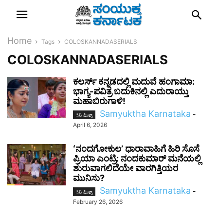
Home
Tags
COLOSKANNADASERIALS
COLOSKANNADASERIALS
ಕಲರ್ಸ್‌ ಕನ್ನಡದಲ್ಲಿ ಮದುವೆ ಹಂಗಾಮಾ:
ಭಾಗ್ಯ-ಪವಿತ್ರ ಬದುಕಿನಲ್ಲಿ ಎದುರಾಯ್ತು
ಮಹಾಬಿರುಗಾಳಿ!
Samyuktha Karnataka
-
ಸಿನಿ ಮಿಲ್ಸ್
April 6, 2026
ʻನಂದಗೋಕುಲʼ ಧಾರಾವಾಹಿಗೆ ಹಿರಿ ಸೊಸೆ
ಪ್ರಿಯಾ ಎಂಟ್ರಿ: ನಂದಕುಮಾರ್ ಮನೆಯಲ್ಲಿ
ಶುರುವಾಗಲಿದೆಯೇ ವಾರಗಿತ್ತಿಯರ
ಮುನಿಸು?
Samyuktha Karnataka
-
ಸಿನಿ ಮಿಲ್ಸ್
February 26, 2026