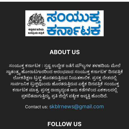
ABOUT US
ಸಂಯುಕ್ತ ಕರ್ನಾಟಕ : ಸ್ಪಷ್ಟ ಉದ್ದೇಶ ಜತೆಗೆ ಮೌಲ್ಯಗಳ ತಳಹದಿಯ ಮೇಲೆ
ಸ್ವಾತಂತ್ರ್ಯ ಹೋರಾಟಗಾರರಿಂದ ಆರಂಭವಾದ ಸಂಯುಕ್ತ ಕರ್ನಾಟಕ' ದಿನಪತ್ರಿಕೆ
ಲೋಕಶಿಕ್ಷಣ ಟ್ರಸ್ಟ್ ಹೊರತರುತ್ತಿರುವ ನಿಯತಕಾಲಿಕ. ಪ್ರಸಕ್ತ ದೇಶದಲ್ಲಿ
ಸಾರ್ವಜನಿಕ ಟ್ರಸ್ಟ್‌ವೊಂದು ಹೊರತರುತ್ತಿರುವ ಏಕೈಕ ದಿನಪತ್ರಿಕೆ ಸಂಯುಕ್ತ
ಕರ್ನಾಟಕ ಮಾತ್ರ. ಪ್ರಸಕ್ತ ರಾಜ್ಯಾದ್ಯಂತ ಆರು ಕಡೆಗಳಿಂದ ಏಕಕಾಲದಲ್ಲಿ
ಪ್ರಕಟಿತವಾಗುತ್ತಿದ್ದು, ಪ್ರತಿ ಜಿಲ್ಲೆಗೆ ಪತ್ಯೇಕ ಆವೃತ್ತಿ ಹೊಂದಿದೆ.
skblrnews@gmail.com
Contact us:
FOLLOW US