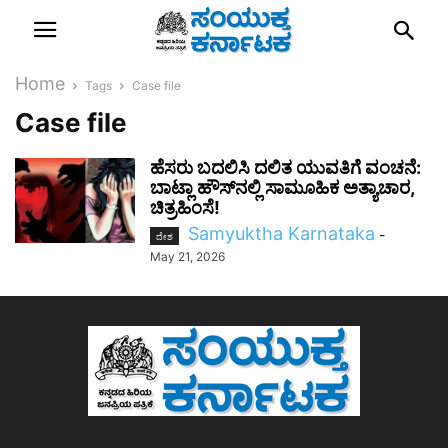
Home
Tags
Case file
Case file
ಹೆಸರು ಬದಲಿಸಿ ದಲಿತ ಯುವತಿಗೆ ವಂಚನೆ:
ಬಾಟ್ಲಾ ಹೌಸ್‌ನಲ್ಲಿ ಸಾಮೂಹಿಕ ಅತ್ಯಾಚಾರ,
ಚಿತ್ರಹಿಂಸೆ!
Samyuktha Karnataka
-
ದೇಶ
May 21, 2026