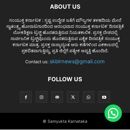
ABOUT US
ಸಂಯುಕ್ತ ಕರ್ನಾಟಕ : ಸ್ಪಷ್ಟ ಉದ್ದೇಶ ಜತೆಗೆ ಮೌಲ್ಯಗಳ ತಳಹದಿಯ ಮೇಲೆ
ಸ್ವಾತಂತ್ರ್ಯ ಹೋರಾಟಗಾರರಿಂದ ಆರಂಭವಾದ ಸಂಯುಕ್ತ ಕರ್ನಾಟಕ' ದಿನಪತ್ರಿಕೆ
ಲೋಕಶಿಕ್ಷಣ ಟ್ರಸ್ಟ್ ಹೊರತರುತ್ತಿರುವ ನಿಯತಕಾಲಿಕ. ಪ್ರಸಕ್ತ ದೇಶದಲ್ಲಿ
ಸಾರ್ವಜನಿಕ ಟ್ರಸ್ಟ್‌ವೊಂದು ಹೊರತರುತ್ತಿರುವ ಏಕೈಕ ದಿನಪತ್ರಿಕೆ ಸಂಯುಕ್ತ
ಕರ್ನಾಟಕ ಮಾತ್ರ. ಪ್ರಸಕ್ತ ರಾಜ್ಯಾದ್ಯಂತ ಆರು ಕಡೆಗಳಿಂದ ಏಕಕಾಲದಲ್ಲಿ
ಪ್ರಕಟಿತವಾಗುತ್ತಿದ್ದು, ಪ್ರತಿ ಜಿಲ್ಲೆಗೆ ಪತ್ಯೇಕ ಆವೃತ್ತಿ ಹೊಂದಿದೆ.
skblrnews@gmail.com
Contact us:
FOLLOW US
© Samyukta Karnataka