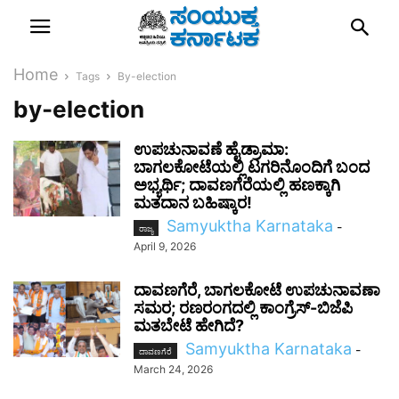
Home
Tags
By-election
by-election
ಉಪಚುನಾವಣೆ ಹೈಡ್ರಾಮಾ:
ಬಾಗಲಕೋಟೆಯಲ್ಲಿ ಟಗರಿನೊಂದಿಗೆ ಬಂದ
ಅಭ್ಯರ್ಥಿ; ದಾವಣಗೆರೆಯಲ್ಲಿ ಹಣಕ್ಕಾಗಿ
ಮತದಾನ ಬಹಿಷ್ಕಾರ!
Samyuktha Karnataka
-
ರಾಜ್ಯ
April 9, 2026
ದಾವಣಗೆರೆ, ಬಾಗಲಕೋಟೆ ಉಪಚುನಾವಣಾ
ಸಮರ; ರಣರಂಗದಲ್ಲಿ ಕಾಂಗ್ರೆಸ್-ಬಿಜೆಪಿ
ಮತಬೇಟೆ ಹೇಗಿದೆ?
Samyuktha Karnataka
-
ದಾವಣಗೆರೆ
March 24, 2026