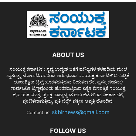
ABOUT US
ಸಂಯುಕ್ತ ಕರ್ನಾಟಕ : ಸ್ಪಷ್ಟ ಉದ್ದೇಶ ಜತೆಗೆ ಮೌಲ್ಯಗಳ ತಳಹದಿಯ ಮೇಲೆ
ಸ್ವಾತಂತ್ರ್ಯ ಹೋರಾಟಗಾರರಿಂದ ಆರಂಭವಾದ ಸಂಯುಕ್ತ ಕರ್ನಾಟಕ' ದಿನಪತ್ರಿಕೆ
ಲೋಕಶಿಕ್ಷಣ ಟ್ರಸ್ಟ್ ಹೊರತರುತ್ತಿರುವ ನಿಯತಕಾಲಿಕ. ಪ್ರಸಕ್ತ ದೇಶದಲ್ಲಿ
ಸಾರ್ವಜನಿಕ ಟ್ರಸ್ಟ್‌ವೊಂದು ಹೊರತರುತ್ತಿರುವ ಏಕೈಕ ದಿನಪತ್ರಿಕೆ ಸಂಯುಕ್ತ
ಕರ್ನಾಟಕ ಮಾತ್ರ. ಪ್ರಸಕ್ತ ರಾಜ್ಯಾದ್ಯಂತ ಆರು ಕಡೆಗಳಿಂದ ಏಕಕಾಲದಲ್ಲಿ
ಪ್ರಕಟಿತವಾಗುತ್ತಿದ್ದು, ಪ್ರತಿ ಜಿಲ್ಲೆಗೆ ಪತ್ಯೇಕ ಆವೃತ್ತಿ ಹೊಂದಿದೆ.
skblrnews@gmail.com
Contact us:
FOLLOW US