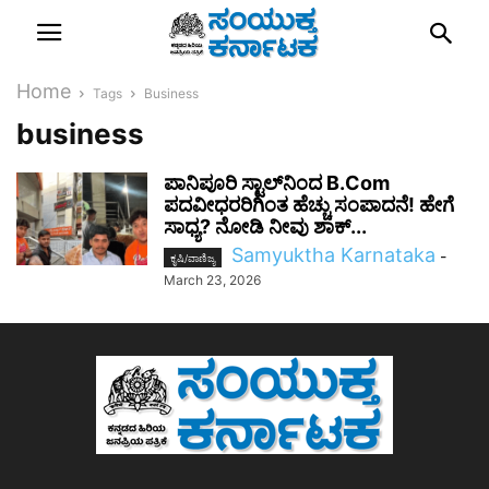
Home
Tags
Business
business
ಪಾನಿಪೂರಿ ಸ್ಟಾಲ್‌ನಿಂದ B.Com
ಪದವೀಧರರಿಗಿಂತ ಹೆಚ್ಚು ಸಂಪಾದನೆ! ಹೇಗೆ
ಸಾಧ್ಯ? ನೋಡಿ ನೀವು ಶಾಕ್...
Samyuktha Karnataka
-
ಕೃಷಿ/ವಾಣಿಜ್ಯ
March 23, 2026