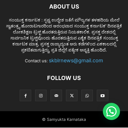
ABOUT US
ಸಂಯುಕ್ತ ಕರ್ನಾಟಕ : ಸ್ಪಷ್ಟ ಉದ್ದೇಶ ಜತೆಗೆ ಮೌಲ್ಯಗಳ ತಳಹದಿಯ ಮೇಲೆ
ಸ್ವಾತಂತ್ರ್ಯ ಹೋರಾಟಗಾರರಿಂದ ಆರಂಭವಾದ ಸಂಯುಕ್ತ ಕರ್ನಾಟಕ' ದಿನಪತ್ರಿಕೆ
ಲೋಕಶಿಕ್ಷಣ ಟ್ರಸ್ಟ್ ಹೊರತರುತ್ತಿರುವ ನಿಯತಕಾಲಿಕ. ಪ್ರಸಕ್ತ ದೇಶದಲ್ಲಿ
ಸಾರ್ವಜನಿಕ ಟ್ರಸ್ಟ್‌ವೊಂದು ಹೊರತರುತ್ತಿರುವ ಏಕೈಕ ದಿನಪತ್ರಿಕೆ ಸಂಯುಕ್ತ
ಕರ್ನಾಟಕ ಮಾತ್ರ. ಪ್ರಸಕ್ತ ರಾಜ್ಯಾದ್ಯಂತ ಆರು ಕಡೆಗಳಿಂದ ಏಕಕಾಲದಲ್ಲಿ
ಪ್ರಕಟಿತವಾಗುತ್ತಿದ್ದು, ಪ್ರತಿ ಜಿಲ್ಲೆಗೆ ಪತ್ಯೇಕ ಆವೃತ್ತಿ ಹೊಂದಿದೆ.
skblrnews@gmail.com
Contact us:
FOLLOW US
© Samyukta Karnataka