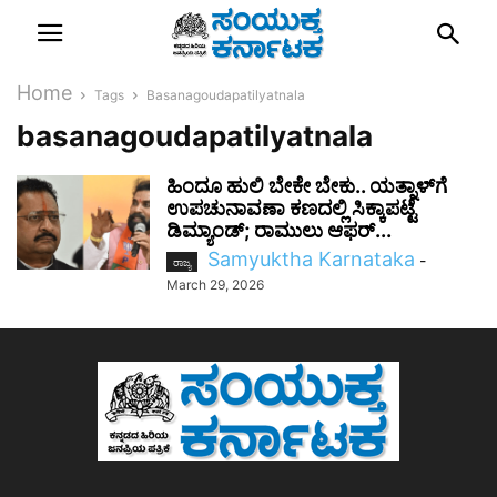
Home
Tags
Basanagoudapatilyatnala
basanagoudapatilyatnala
ಹಿಂದೂ ಹುಲಿ ಬೇಕೇ ಬೇಕು.. ಯತ್ನಾಳ್‌ಗೆ
ಉಪಚುನಾವಣಾ ಕಣದಲ್ಲಿ ಸಿಕ್ಕಾಪಟ್ಟೆ
ಡಿಮ್ಯಾಂಡ್; ರಾಮುಲು ಆಫರ್...
Samyuktha Karnataka
-
ರಾಜ್ಯ
March 29, 2026