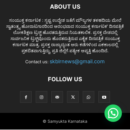
ABOUT US
ಸಂಯುಕ್ತ ಕರ್ನಾಟಕ : ಸ್ಪಷ್ಟ ಉದ್ದೇಶ ಜತೆಗೆ ಮೌಲ್ಯಗಳ ತಳಹದಿಯ ಮೇಲೆ
ಸ್ವಾತಂತ್ರ್ಯ ಹೋರಾಟಗಾರರಿಂದ ಆರಂಭವಾದ ಸಂಯುಕ್ತ ಕರ್ನಾಟಕ' ದಿನಪತ್ರಿಕೆ
ಲೋಕಶಿಕ್ಷಣ ಟ್ರಸ್ಟ್ ಹೊರತರುತ್ತಿರುವ ನಿಯತಕಾಲಿಕ. ಪ್ರಸಕ್ತ ದೇಶದಲ್ಲಿ
ಸಾರ್ವಜನಿಕ ಟ್ರಸ್ಟ್‌ವೊಂದು ಹೊರತರುತ್ತಿರುವ ಏಕೈಕ ದಿನಪತ್ರಿಕೆ ಸಂಯುಕ್ತ
ಕರ್ನಾಟಕ ಮಾತ್ರ. ಪ್ರಸಕ್ತ ರಾಜ್ಯಾದ್ಯಂತ ಆರು ಕಡೆಗಳಿಂದ ಏಕಕಾಲದಲ್ಲಿ
ಪ್ರಕಟಿತವಾಗುತ್ತಿದ್ದು, ಪ್ರತಿ ಜಿಲ್ಲೆಗೆ ಪತ್ಯೇಕ ಆವೃತ್ತಿ ಹೊಂದಿದೆ.
skblrnews@gmail.com
Contact us:
FOLLOW US
© Samyukta Karnataka