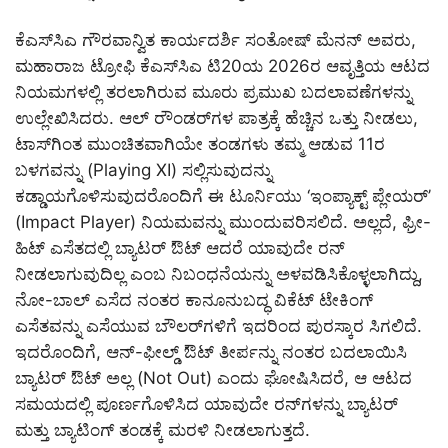
ಕೆಎಸ್‌ಸಿಎ ಗೌರವಾನ್ವಿತ ಕಾರ್ಯದರ್ಶಿ ಸಂತೋಷ್ ಮೆನನ್ ಅವರು,
ಮಹಾರಾಜ ಟ್ರೋಫಿ ಕೆಎಸ್‌ಸಿಎ ಟಿ20ಯ 2026ರ ಆವೃತ್ತಿಯ ಆಟದ
ನಿಯಮಗಳಲ್ಲಿ ತರಲಾಗಿರುವ ಮೂರು ಪ್ರಮುಖ ಬದಲಾವಣೆಗಳನ್ನು
ಉಲ್ಲೇಖಿಸಿದರು. ಆಲ್ ರೌಂಡರ್‌ಗಳ ಪಾತ್ರಕ್ಕೆ ಹೆಚ್ಚಿನ ಒತ್ತು ನೀಡಲು,
ಟಾಸ್‌ಗಿಂತ ಮುಂಚಿತವಾಗಿಯೇ ತಂಡಗಳು ತಮ್ಮ ಆಡುವ 11ರ
ಬಳಗವನ್ನು (Playing XI) ಸಲ್ಲಿಸುವುದನ್ನು
ಕಡ್ಡಾಯಗೊಳಿಸುವುದರೊಂದಿಗೆ ಈ ಟೂರ್ನಿಯು ‘ಇಂಪ್ಯಾಕ್ಟ್ ಪ್ಲೇಯರ್’
(Impact Player) ನಿಯಮವನ್ನು ಮುಂದುವರಿಸಲಿದೆ. ಅಲ್ಲದೆ, ಫ್ರೀ-
ಹಿಟ್ ಎಸೆತದಲ್ಲಿ ಬ್ಯಾಟರ್ ಔಟ್ ಆದರೆ ಯಾವುದೇ ರನ್
ನೀಡಲಾಗುವುದಿಲ್ಲ ಎಂಬ ನಿಬಂಧನೆಯನ್ನು ಅಳವಡಿಸಿಕೊಳ್ಳಲಾಗಿದ್ದು,
ನೋ-ಬಾಲ್ ಎಸೆದ ನಂತರ ಕಾನೂನುಬದ್ಧ ವಿಕೆಟ್ ಟೇಕಿಂಗ್
ಎಸೆತವನ್ನು ಎಸೆಯುವ ಬೌಲರ್‌ಗಳಿಗೆ ಇದರಿಂದ ಪುರಸ್ಕಾರ ಸಿಗಲಿದೆ.
ಇದರೊಂದಿಗೆ, ಆನ್-ಫೀಲ್ಡ್ ಔಟ್ ತೀರ್ಪನ್ನು ನಂತರ ಬದಲಾಯಿಸಿ
ಬ್ಯಾಟರ್ ಔಟ್ ಅಲ್ಲ (Not Out) ಎಂದು ಘೋಷಿಸಿದರೆ, ಆ ಆಟದ
ಸಮಯದಲ್ಲಿ ಪೂರ್ಣಗೊಳಿಸಿದ ಯಾವುದೇ ರನ್‌ಗಳನ್ನು ಬ್ಯಾಟರ್
ಮತ್ತು ಬ್ಯಾಟಿಂಗ್ ತಂಡಕ್ಕೆ ಮರಳಿ ನೀಡಲಾಗುತ್ತದೆ.