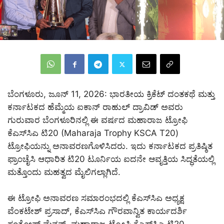
ಬೆಂಗಳೂರು, ಜೂನ್ 11, 2026: ಭಾರತೀಯ ಕ್ರಿಕೆಟ್ ದಂತಕಥೆ ಮತ್ತು
ಕರ್ನಾಟಕದ ಹೆಮ್ಮೆಯ ಐಕಾನ್ ರಾಹುಲ್ ದ್ರಾವಿಡ್ ಅವರು
ಗುರುವಾರ ಬೆಂಗಳೂರಿನಲ್ಲಿ ಈ ವರ್ಷದ ಮಹಾರಾಜ ಟ್ರೋಫಿ
ಕೆಎಸ್‌ಸಿಎ ಟಿ20 (Maharaja Trophy KSCA T20)
ಟ್ರೋಫಿಯನ್ನು ಅನಾವರಣಗೊಳಿಸಿದರು. ಇದು ಕರ್ನಾಟಕದ ಪ್ರತಿಷ್ಠಿತ
ಫ್ರಾಂಚೈಸಿ ಆಧಾರಿತ ಟಿ20 ಟೂರ್ನಿಯ ಐದನೇ ಆವೃತ್ತಿಯ ಸಿದ್ಧತೆಯಲ್ಲಿ
ಮತ್ತೊಂದು ಮಹತ್ವದ ಮೈಲಿಗಲ್ಲಾಗಿದೆ.
ಈ ಟ್ರೋಫಿ ಅನಾವರಣ ಸಮಾರಂಭದಲ್ಲಿ ಕೆಎಸ್‌ಸಿಎ ಅಧ್ಯಕ್ಷ
ವೆಂಕಟೇಶ್ ಪ್ರಸಾದ್, ಕೆಎಸ್‌ಸಿಎ ಗೌರವಾನ್ವಿತ ಕಾರ್ಯದರ್ಶಿ