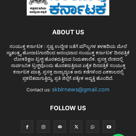
ABOUT US
ಸಂಯುಕ್ತ ಕರ್ನಾಟಕ : ಸ್ಪಷ್ಟ ಉದ್ದೇಶ ಜತೆಗೆ ಮೌಲ್ಯಗಳ ತಳಹದಿಯ ಮೇಲೆ
ಸ್ವಾತಂತ್ರ್ಯ ಹೋರಾಟಗಾರರಿಂದ ಆರಂಭವಾದ ಸಂಯುಕ್ತ ಕರ್ನಾಟಕ' ದಿನಪತ್ರಿಕೆ
ಲೋಕಶಿಕ್ಷಣ ಟ್ರಸ್ಟ್ ಹೊರತರುತ್ತಿರುವ ನಿಯತಕಾಲಿಕ. ಪ್ರಸಕ್ತ ದೇಶದಲ್ಲಿ
ಸಾರ್ವಜನಿಕ ಟ್ರಸ್ಟ್‌ವೊಂದು ಹೊರತರುತ್ತಿರುವ ಏಕೈಕ ದಿನಪತ್ರಿಕೆ ಸಂಯುಕ್ತ
ಕರ್ನಾಟಕ ಮಾತ್ರ. ಪ್ರಸಕ್ತ ರಾಜ್ಯಾದ್ಯಂತ ಆರು ಕಡೆಗಳಿಂದ ಏಕಕಾಲದಲ್ಲಿ
ಪ್ರಕಟಿತವಾಗುತ್ತಿದ್ದು, ಪ್ರತಿ ಜಿಲ್ಲೆಗೆ ಪತ್ಯೇಕ ಆವೃತ್ತಿ ಹೊಂದಿದೆ.
skblrnews@gmail.com
Contact us:
FOLLOW US