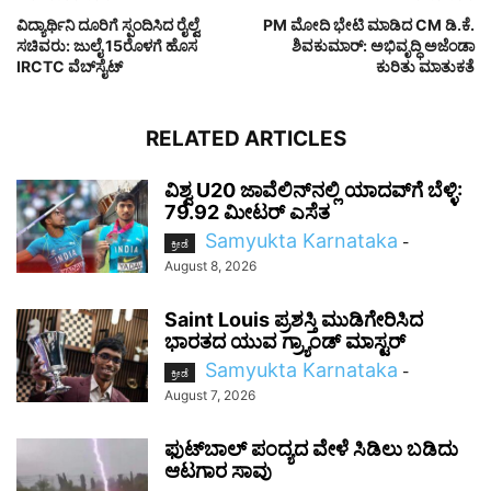
ವಿದ್ಯಾರ್ಥಿನಿ ದೂರಿಗೆ ಸ್ಪಂದಿಸಿದ ರೈಲ್ವೆ
PM ಮೋದಿ ಭೇಟಿ ಮಾಡಿದ CM ಡಿ.ಕೆ.
ಸಚಿವರು: ಜುಲೈ 15ರೊಳಗೆ ಹೊಸ
ಶಿವಕುಮಾರ್: ಅಭಿವೃದ್ಧಿ ಅಜೆಂಡಾ
IRCTC ವೆಬ್‌ಸೈಟ್
ಕುರಿತು ಮಾತುಕತೆ
RELATED ARTICLES
ವಿಶ್ವ U20 ಜಾವೆಲಿನ್‌ನಲ್ಲಿ ಯಾದವ್‌ಗೆ ಬೆಳ್ಳಿ:
79.92 ಮೀಟರ್ ಎಸೆತ
Samyukta Karnataka
-
ಕ್ರೀಡೆ
August 8, 2026
Saint Louis ಪ್ರಶಸ್ತಿ ಮುಡಿಗೇರಿಸಿದ
ಭಾರತದ ಯುವ ಗ್ರ್ಯಾಂಡ್ ಮಾಸ್ಟರ್
Samyukta Karnataka
-
ಕ್ರೀಡೆ
August 7, 2026
ಫುಟ್‌ಬಾಲ್ ಪಂದ್ಯದ ವೇಳೆ ಸಿಡಿಲು ಬಡಿದು
ಆಟಗಾರ ಸಾವು