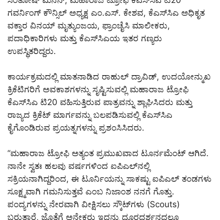
ಸಂತೋಷ್ ಮೆನನ್, ಮಹಾರಾಜ ಟ್ರೋಫಿ ಕೆಎಸ್‌ಸಿಎ ಟಿ20
ಗವರ್ನಿಂಗ್ ಕೌನ್ಸಿಲ್ ಅಧ್ಯಕ್ಷ ಎಂ.ಎಸ್. ಕೇಶವ, ಕೆಎಸ್‌ಸಿಎ ಅಧಿಕೃತ
ವಕ್ತಾರ ವಿನಯ್ ಮೃತ್ಯುಂಜಯ, ಫ್ರಾಂಚೈಸಿ ಮಾಲೀಕರು,
ಪದಾಧಿಕಾರಿಗಳು ಮತ್ತು ಕೆಎಸ್‌ಸಿಎಯ ಇತರ ಗಣ್ಯರು
ಉಪಸ್ಥಿತರಿದ್ದರು.
ಕಾರ್ಯಕ್ರಮದಲ್ಲಿ ಮಾತನಾಡಿದ ರಾಹುಲ್ ದ್ರಾವಿಡ್, ಉದಯೋನ್ಮುಖ
ಕ್ರಿಕೆಟಿಗರಿಗೆ ಅವಕಾಶಗಳನ್ನು ಸೃಷ್ಟಿಸುವಲ್ಲಿ ಮಹಾರಾಜ ಟ್ರೋಫಿ
ಕೆಎಸ್‌ಸಿಎ ಟಿ20 ವಹಿಸುತ್ತಿರುವ ಪಾತ್ರವನ್ನು ಶ್ಲಾಘಿಸಿದರು ಮತ್ತು
ರಾಜ್ಯದ ಕ್ರಿಕೆಟ್ ಮಾರ್ಗವನ್ನು ಬಲಪಡಿಸುವಲ್ಲಿ ಕೆಎಸ್‌ಸಿಎ
ಕೈಗೊಂಡಿರುವ ಪ್ರಯತ್ನಗಳನ್ನು ಪ್ರಶಂಸಿಸಿದರು.
“ಮಹಾರಾಜ ಟ್ರೋಫಿ ಅತ್ಯಂತ ಪ್ರಮುಖವಾದ ಟೂರ್ನಮೆಂಟ್ ಆಗಿದೆ.
ನಾನೇ ಸ್ವತಃ ಹಲವು ವರ್ಷಗಳಿಂದ ಐಪಿಎಲ್‌ನಲ್ಲಿ
ಸಕ್ರಿಯನಾಗಿದ್ದರಿಂದ, ಈ ಟೂರ್ನಿಯನ್ನು ಸಾಕಷ್ಟು ಐಪಿಎಲ್ ತಂಡಗಳು
ಸೂಕ್ಷ್ಮವಾಗಿ ಗಮನಿಸುತ್ತವೆ ಎಂಬ ನಿಜಾಂಶ ನನಗೆ ಗೊತ್ತು.
ಪಂದ್ಯಗಳನ್ನು ನೇರವಾಗಿ ವೀಕ್ಷಿಸಲು ಸ್ಕೌಟ್‌ಗಳು (Scouts)
ಬರುತ್ತಾರೆ, ಜೊತೆಗೆ ಅನೇಕರು ಇದನ್ನು ದೂರದರ್ಶನದಲ್ಲೂ