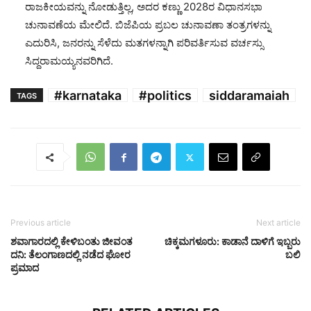
ರಾಜಕೀಯವನ್ನು ನೋಡುತ್ತಿಲ್ಲ, ಅದರ ಕಣ್ಣು 2028ರ ವಿಧಾನಸಭಾ
ಚುನಾವಣೆಯ ಮೇಲಿದೆ. ಬಿಜೆಪಿಯ ಪ್ರಬಲ ಚುನಾವಣಾ ತಂತ್ರಗಳನ್ನು
ಎದುರಿಸಿ, ಜನರನ್ನು ಸೆಳೆದು ಮತಗಳನ್ನಾಗಿ ಪರಿವರ್ತಿಸುವ ವರ್ಚಸ್ಸು
ಸಿದ್ದರಾಮಯ್ಯನವರಿಗಿದೆ.
#karnataka
#politics
siddaramaiah
TAGS
Previous article
Next article
ಶವಾಗಾರದಲ್ಲಿ ಕೇಳಿಬಂತು ಜೀವಂತ
ಚಿಕ್ಕಮಗಳೂರು: ಕಾಡಾನೆ ದಾಳಿಗೆ ಇಬ್ಬರು
ದನಿ: ತೆಲಂಗಾಣದಲ್ಲಿ ನಡೆದ ಘೋರ
ಬಲಿ
ಪ್ರಮಾದ