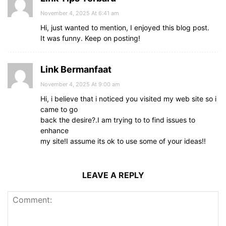
November 4, 2025 At 6:41 am
Hi, just wanted to mention, I enjoyed this blog post.
It was funny. Keep on posting!
Link Bermanfaat
November 4, 2025 At 9:00 am
Hi, i believe that i noticed you visited my web site so i
came to go
back the desire?.I am trying to to find issues to
enhance
my site!I assume its ok to use some of your ideas!!
LEAVE A REPLY