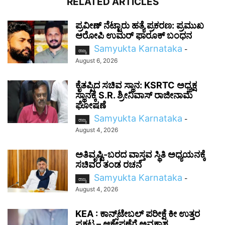
RELATED ARTICLES
ಪ್ರವೀಣ್ ನೆಟ್ಟಾರು ಹತ್ಯೆ ಪ್ರಕರಣ: ಪ್ರಮುಖ
ಆರೋಪಿ ಉಮರ್ ಫಾರೂಕ್ ಬಂಧನ
Samyukta Karnataka
-
ರಾಜ್ಯ
August 6, 2026
ಕೈತಪ್ಪಿದ ಸಚಿವ ಸ್ಥಾನ: KSRTC ಅಧ್ಯಕ್ಷ
ಸ್ಥಾನಕ್ಕೆ S.R. ಶ್ರೀನಿವಾಸ್ ರಾಜೀನಾಮೆ
ಘೋಷಣೆ
Samyukta Karnataka
-
ರಾಜ್ಯ
August 4, 2026
ಅತಿವೃಷ್ಟಿ-ಬರದ ವಾಸ್ತವ ಸ್ಥಿತಿ ಅಧ್ಯಯನಕ್ಕೆ
ಸಚಿವರ ತಂಡ ರಚನೆ
Samyukta Karnataka
-
ರಾಜ್ಯ
August 4, 2026
KEA : ಕಾನ್ಸ್‌ಟೇಬಲ್ ಪರೀಕ್ಷೆ ಕೀ ಉತ್ತರ
ಪ್ರಕಟ – ಆಕ್ಷೇಪಣೆಗೆ ಅವಕಾಶ