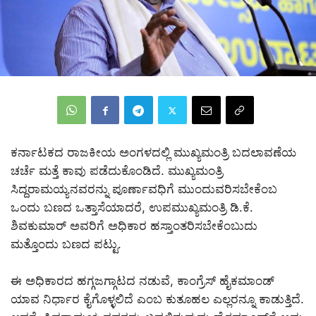
ಕರ್ನಾಟಕದ ರಾಜಕೀಯ ಅಂಗಳದಲ್ಲಿ ಮುಖ್ಯಮಂತ್ರಿ ಬದಲಾವಣೆಯ
ಚರ್ಚೆ ಮತ್ತೆ ಕಾವು ಪಡೆದುಕೊಂಡಿದೆ. ಮುಖ್ಯಮಂತ್ರಿ
ಸಿದ್ದರಾಮಯ್ಯನವರನ್ನು ಪೂರ್ಣಾವಧಿಗೆ ಮುಂದುವರಿಸಬೇಕೆಂಬ
ಒಂದು ಬಣದ ಒತ್ತಾಸೆಯಾದರೆ, ಉಪಮುಖ್ಯಮಂತ್ರಿ ಡಿ.ಕೆ.
ಶಿವಕುಮಾರ್ ಅವರಿಗೆ ಅಧಿಕಾರ ಹಸ್ತಾಂತರಿಸಬೇಕೆಂಬುದು
ಮತ್ತೊಂದು ಬಣದ ಪಟ್ಟು.
ಈ ಅಧಿಕಾರದ ಹಗ್ಗಜಗ್ಗಾಟದ ನಡುವೆ, ಕಾಂಗ್ರೆಸ್ ಹೈಕಮಾಂಡ್
ಯಾವ ನಿರ್ಧಾರ ಕೈಗೊಳ್ಳಲಿದೆ ಎಂಬ ಕುತೂಹಲ ಎಲ್ಲರನ್ನೂ ಕಾಡುತ್ತಿದೆ.