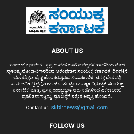
ABOUT US
ಸಂಯುಕ್ತ ಕರ್ನಾಟಕ : ಸ್ಪಷ್ಟ ಉದ್ದೇಶ ಜತೆಗೆ ಮೌಲ್ಯಗಳ ತಳಹದಿಯ ಮೇಲೆ
ಸ್ವಾತಂತ್ರ್ಯ ಹೋರಾಟಗಾರರಿಂದ ಆರಂಭವಾದ ಸಂಯುಕ್ತ ಕರ್ನಾಟಕ' ದಿನಪತ್ರಿಕೆ
ಲೋಕಶಿಕ್ಷಣ ಟ್ರಸ್ಟ್ ಹೊರತರುತ್ತಿರುವ ನಿಯತಕಾಲಿಕ. ಪ್ರಸಕ್ತ ದೇಶದಲ್ಲಿ
ಸಾರ್ವಜನಿಕ ಟ್ರಸ್ಟ್‌ವೊಂದು ಹೊರತರುತ್ತಿರುವ ಏಕೈಕ ದಿನಪತ್ರಿಕೆ ಸಂಯುಕ್ತ
ಕರ್ನಾಟಕ ಮಾತ್ರ. ಪ್ರಸಕ್ತ ರಾಜ್ಯಾದ್ಯಂತ ಆರು ಕಡೆಗಳಿಂದ ಏಕಕಾಲದಲ್ಲಿ
ಪ್ರಕಟಿತವಾಗುತ್ತಿದ್ದು, ಪ್ರತಿ ಜಿಲ್ಲೆಗೆ ಪತ್ಯೇಕ ಆವೃತ್ತಿ ಹೊಂದಿದೆ.
skblrnews@gmail.com
Contact us:
FOLLOW US