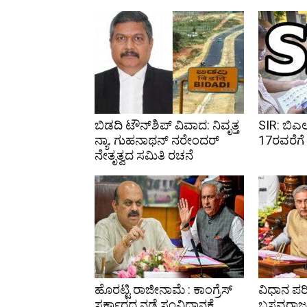
ಬಿಡದಿ ಟೌನ್‌ಶಿಪ್ ವಿವಾದ: ನಿವೃತ್ತ
SIR: ಬಿಎ
ನ್ಯಾ. ಗುಹನಾಥನ್ ನರೇಂದರ್
17ರವರೆಗೆ ವ
ನೇತೃತ್ವದ ಸಮಿತಿ ರಚನೆ
ಹೊರಟ್ಟಿ ರಾಜೀನಾಮೆ : ಕಾಂಗ್ರೆಸ್
ವಿಧಾನ ಪರಿ
ಸರ್ಕಾರದ ನಡೆ ಸಂವಿಧಾನಕ್ಕೆ
ಬಸವರಾಜ 