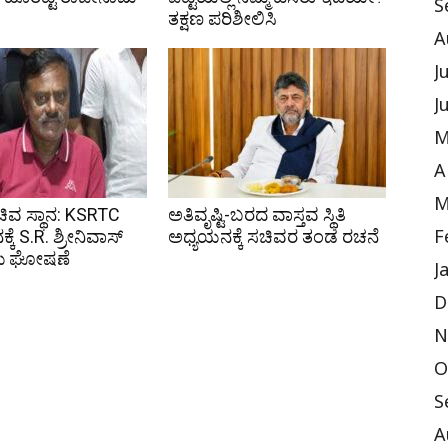
S
ತಕ್ಷಣ ಪರಿಶೀಲಿಸಿ
A
J
J
M
A
M
ಸಚಿವ ಸ್ಥಾನ: KSRTC
ಅತಿವೃಷ್ಟಿ-ಬರದ ವಾಸ್ತವ ಸ್ಥಿತಿ
ನಕ್ಕೆ S.R. ಶ್ರೀನಿವಾಸ್
ಅಧ್ಯಯನಕ್ಕೆ ಸಚಿವರ ತಂಡ ರಚನೆ
F
ೆ ಘೋಷಣೆ
J
D
N
O
S
A