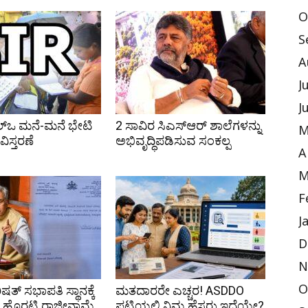
O
S
A
J
J
ಲ್ಒ ಮನೆ-ಮನೆ ಭೇಟಿ
2 ಸಾವಿರ ಸಿಎಸ್‌ಆರ್ ಶಾಲೆಗಳನ್ನು
M
ಿಸ್ತರಣೆ
ಅಭಿವೃದ್ಧಿಪಡಿಸುವ ಸಂಕಲ್ಪ
A
M
F
J
D
N
ಷತ್ ಸಭಾಪತಿ ಸ್ಥಾನಕ್ಕೆ
ಮತದಾರರೇ ಎಚ್ಚರ! ASDDO
O
ಹೊರಟ್ಟಿ ರಾಜೀನಾಮೆ
ಪಟ್ಟಿಯಲ್ಲಿ ನಿಮ್ಮ ಹೆಸರು ಇದೆಯೇ?