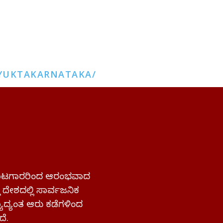
YUKTAKARNATAKA/
 ಹೋರಾಟಗಾರರಿಂದ ಆರಂಭವಾದ
್ತ ದೇಶದಲ್ಲಿ ಸಾರ್ವಜನಿಕ
ಜ್ಯಾದ್ಯಂತ ಆರು ಕಡೆಗಳಿಂದ
ದೆ.