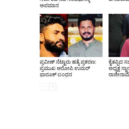
ಅಪಮಾನ
ಪ್ರವೀಣ್ ನೆಟ್ಟಾರು ಹತ್ಯೆ ಪ್ರಕರಣ:
ಕೈತಪ್ಪಿದ 
ಪ್ರಮುಖ ಆರೋಪಿ ಉಮರ್
ಅಧ್ಯಕ್ಷ ಸ್ಥಾ
ಫಾರೂಕ್ ಬಂಧನ
ರಾಜೀನಾಮ