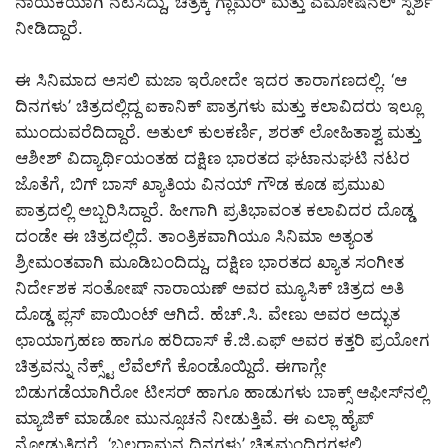
ನಾಯಕಿಯಾಗಿ ನಟಿಸಿದ್ದು, ಚಿತ್ರಕ್ಕೆ ಗ್ಲಾಮರ್ ಮತ್ತು ಎಮೋಷನಲ್ ಸ್ಪರ್ಶ
ನೀಡಿದ್ದಾರೆ.
ಈ ಸಿನಿಮಾದ ಅಸಲಿ ಮಜಾ ಇರೋದೇ ಇದರ ತಾರಾಗಣದಲ್ಲಿ. ‘ಆ
ದಿನಗಳು’ ಚಿತ್ರದಲ್ಲಿದ್ದ ಐಕಾನಿಕ್ ಪಾತ್ರಗಳು ಮತ್ತು ಕಲಾವಿದರು ಇಲ್ಲೂ
ಮುಂದುವರೆದಿದ್ದಾರೆ. ಅತುಲ್ ಕುಲಕರ್ಣಿ, ಶರತ್ ಲೋಹಿತಾಶ್ವ ಮತ್ತು
ಆಶೀಶ್ ವಿದ್ಯಾರ್ಥಿಯಂತಹ ದಕ್ಷಿಣ ಭಾರತದ ಘಟಾನುಘಟಿ ನಟರ
ಜೊತೆಗೆ, ಬಿಗ್ ಬಾಸ್ ಖ್ಯಾತಿಯ ವಿನಯ್ ಗೌಡ ಕೂಡ ಪ್ರಮುಖ
ಪಾತ್ರದಲ್ಲಿ ಅಬ್ಬರಿಸಿದ್ದಾರೆ. ಹೀಗಾಗಿ ಪ್ರತಿಭಾವಂತ ಕಲಾವಿದರ ದೊಡ್ಡ
ದಂಡೇ ಈ ಚಿತ್ರದಲ್ಲಿದೆ. ತಾಂತ್ರಿಕವಾಗಿಯೂ ಸಿನಿಮಾ ಅತ್ಯಂತ
ಶ್ರೀಮಂತವಾಗಿ ಮೂಡಿಬಂದಿದ್ದು, ದಕ್ಷಿಣ ಭಾರತದ ಖ್ಯಾತ ಸಂಗೀತ
ನಿರ್ದೇಶಕ ಸಂತೋಷ್ ನಾರಾಯಣ್ ಅವರ ಮ್ಯೂಸಿಕ್ ಚಿತ್ರದ ಅತಿ
ದೊಡ್ಡ ಪ್ಲಸ್ ಪಾಯಿಂಟ್ ಆಗಿದೆ. ಹೆಚ್.ಸಿ. ವೇಣು ಅವರ ಅದ್ಭುತ
ಛಾಯಾಗ್ರಹಣ ಹಾಗೂ ಹರಿದಾಸ್ ಕೆ.ಜಿ.ಎಫ್ ಅವರ ಕತ್ತರಿ ಪ್ರಯೋಗ
ಚಿತ್ರವನ್ನು ನೆಕ್ಸ್ಟ್ ಲೆವೆಲ್‌ಗೆ ಕೊಂಡೊಯ್ದಿದೆ. ಈಗಾಗ್ಲೇ
ಬಿಡುಗಡೆಯಾಗಿರೋ ಟೀಸರ್ ಹಾಗೂ ಹಾಡುಗಳು ಬಾಕ್ಸ್ ಆಫೀಸ್‌ನಲ್ಲಿ
ಮ್ಯಾಜಿಕ್ ಮಾಡೋ ಮುನ್ಸೂಚನೆ ನೀಡುತ್ತಿವೆ. ಈ ಎಲ್ಲಾ ಹೈಪ್
ನೋಡುತ್ತಿದ್ದರೆ, ‘ಬಲರಾಮನ ದಿನಗಳು’ ಚಿತ್ರಮಂದಿರಗಳಲ್ಲಿ