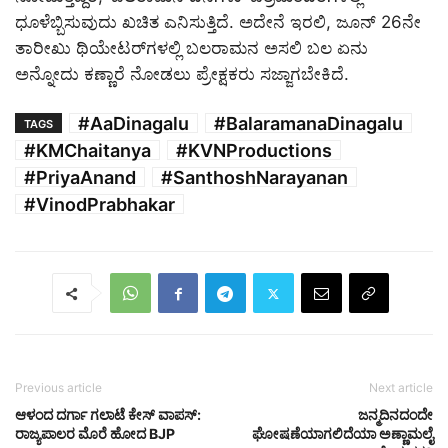
ಧೂಳೆಬ್ಬಿಸುವುದು ಖಚಿತ ಎನಿಸುತ್ತಿದೆ. ಅದೇನೆ ಇರಲಿ, ಜೂನ್ 26ನೇ
ತಾರೀಖು ಥಿಯೇಟರ್‌ಗಳಲ್ಲಿ ಬಲರಾಮನ ಅಸಲಿ ಬಲ ಏನು
ಅನ್ನೋದು ಕಣ್ಣಾರೆ ನೋಡಲು ಪ್ರೇಕ್ಷಕರು ಸಜ್ಜಾಗಬೇಕಿದೆ.
#AaDinagalu
#BalaramanaDinagalu
TAGS
#KMChaitanya
#KVNProductions
#PriyaAnand
#SanthoshNarayanan
#VinodPrabhakar
Previous article
Next article
ಆಳಂದ ದರ್ಗಾ ಗಲಾಟೆ ಕೇಸ್ ವಾಪಸ್:
ಜನ್ಮದಿನದಂದೇ
ರಾಜ್ಯಪಾಲರ ಮೊರೆ ಹೋದ BJP
ಘೋಷಣೆಯಾಗಲಿದೆಯಾ ಅಣ್ಣಾಮಲೈ