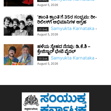
August 5, 2026
‘ಶಾಂತಿ ಕ್ರಾಂತಿ’ಗೆ 35ರ ಸಂಭ್ರಮ: ರೀ-
ರಿಲೀಸ್‌ಗೆ ಅಭಿಮಾನಿಗಳ ಆಗ್ರಹ
Samyukta Karnataka
-
ಸಿನಿ ಮಿಲ್ಸ್
August 5, 2026
ಹಳೆಯ ಸ್ನೇಹದ ನೆನಪು: ಡಿ.ಕೆ.ಶಿ –
ಕ್ರೇಜಿಸ್ಟಾರ್‌ ಭೇಟಿ ವೈರಲ್
Samyukta Karnataka
-
ಸಿನಿ ಮಿಲ್ಸ್
August 5, 2026