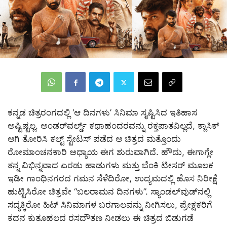
ಕನ್ನಡ ಚಿತ್ರರಂಗದಲ್ಲಿ ‘ಆ ದಿನಗಳು’ ಸಿನಿಮಾ ಸೃಷ್ಟಿಸಿದ ಇತಿಹಾಸ
ಅಷ್ಟಿಷ್ಟಲ್ಲ. ಅಂಡರ್‌ವರ್ಲ್ಡ್ ಕಥಾಹಂದರವನ್ನು ರಕ್ತಪಾತವಿಲ್ಲದೆ, ಕ್ಲಾಸಿಕ್
ಆಗಿ ತೋರಿಸಿ ಕಲ್ಟ್ ಸ್ಟೇಟಸ್ ಪಡೆದ ಆ ಚಿತ್ರದ ಮತ್ತೊಂದು
ರೋಮಾಂಚನಕಾರಿ ಅಧ್ಯಾಯ ಈಗ ಶುರುವಾಗಿದೆ. ಹೌದು, ಈಗಾಗ್ಲೇ
ತನ್ನ ವಿಭಿನ್ನವಾದ ಎರಡು ಹಾಡುಗಳು ಮತ್ತು ಬೆಂಕಿ ಟೀಸರ್ ಮೂಲಕ
ಇಡೀ ಗಾಂಧಿನಗರದ ಗಮನ ಸೆಳೆದಿರೋ, ಉದ್ಯಮದಲ್ಲಿ ಹೊಸ ನಿರೀಕ್ಷೆ
ಹುಟ್ಟಿಸಿರೋ ಚಿತ್ರವೇ “ಬಲರಾಮನ ದಿನಗಳು”. ಸ್ಯಾಂಡಲ್‌ವುಡ್‌ನಲ್ಲಿ
ಸದ್ಯಕ್ಕಿರೋ ಹಿಟ್ ಸಿನಿಮಾಗಳ ಬರಗಾಲವನ್ನು ನೀಗಿಸಲು, ಪ್ರೇಕ್ಷಕರಿಗೆ
ಕದನ ಕುತೂಹಲದ ರಸದೌತಣ ನೀಡಲು ಈ ಚಿತ್ರದ ಬಿಡುಗಡೆ