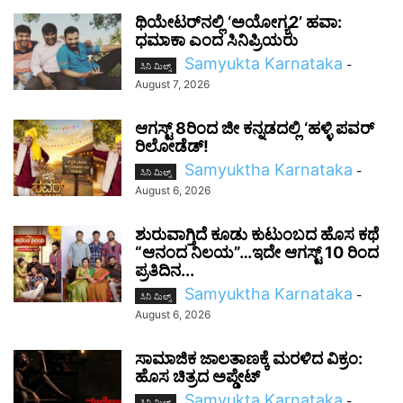
ಥಿಯೇಟರ್‌ನಲ್ಲಿ ‘ಅಯೋಗ್ಯ2’ ಹವಾ:
ಧಮಾಕಾ ಎಂದ ಸಿನಿಪ್ರಿಯರು
Samyukta Karnataka
-
ಸಿನಿ ಮಿಲ್ಸ್
August 7, 2026
ಆಗಸ್ಟ್ 8ರಿಂದ ಜೀ ಕನ್ನಡದಲ್ಲಿ ‘ಹಳ್ಳಿ ಪವರ್
ರಿಲೋಡೆಡ್!
Samyuktha Karnataka
-
ಸಿನಿ ಮಿಲ್ಸ್
August 6, 2026
ಶುರುವಾಗ್ತಿದೆ ಕೂಡು ಕುಟುಂಬದ ಹೊಸ ಕಥೆ
“ಆನಂದ ನಿಲಯ”…ಇದೇ ಆಗಸ್ಟ್ 10 ರಿಂದ
ಪ್ರತಿದಿನ...
Samyuktha Karnataka
-
ಸಿನಿ ಮಿಲ್ಸ್
August 6, 2026
ಸಾಮಾಜಿಕ ಜಾಲತಾಣಕ್ಕೆ ಮರಳಿದ ವಿಕ್ರಂ:
ಹೊಸ ಚಿತ್ರದ ಅಪ್ಡೇಟ್
Samyukta Karnataka
-
ಸಿನಿ ಮಿಲ್ಸ್