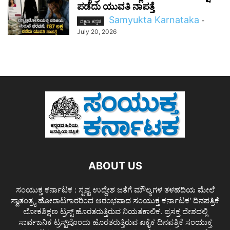
ಪಡೆದು ಯುವತಿ ನಾಪತ್ತೆ
Samyukta Karnataka
-
ದಕ್ಷಿಣ ಕನ್ನಡ
July 20, 2026
ABOUT US
ಸಂಯುಕ್ತ ಕರ್ನಾಟಕ : ಸ್ಪಷ್ಟ ಉದ್ದೇಶ ಜತೆಗೆ ಮೌಲ್ಯಗಳ ತಳಹದಿಯ ಮೇಲೆ
ಸ್ವಾತಂತ್ರ್ಯ ಹೋರಾಟಗಾರರಿಂದ ಆರಂಭವಾದ ಸಂಯುಕ್ತ ಕರ್ನಾಟಕ' ದಿನಪತ್ರಿಕೆ
ಲೋಕಶಿಕ್ಷಣ ಟ್ರಸ್ಟ್ ಹೊರತರುತ್ತಿರುವ ನಿಯತಕಾಲಿಕ. ಪ್ರಸಕ್ತ ದೇಶದಲ್ಲಿ
ಸಾರ್ವಜನಿಕ ಟ್ರಸ್ಟ್‌ವೊಂದು ಹೊರತರುತ್ತಿರುವ ಏಕೈಕ ದಿನಪತ್ರಿಕೆ ಸಂಯುಕ್ತ