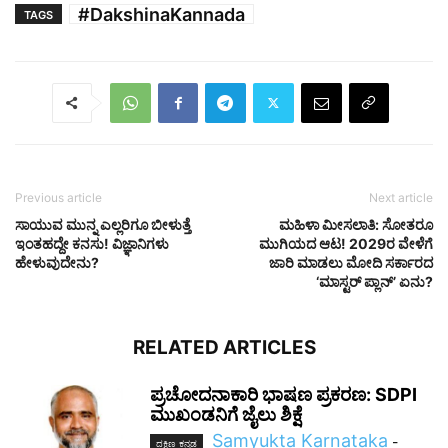
#DakshinaKannada
TAGS
Previous article
Next article
ಸಾಯುವ ಮುನ್ನ ಎಲ್ಲರಿಗೂ ಬೀಳುತ್ತೆ
ಮಹಿಳಾ ಮೀಸಲಾತಿ: ಸೋತರೂ
ಇಂತಹದ್ದೇ ಕನಸು! ವಿಜ್ಞಾನಿಗಳು
ಮುಗಿಯದ ಆಟ! 2029ರ ವೇಳೆಗೆ
ಹೇಳುವುದೇನು?
ಜಾರಿ ಮಾಡಲು ಮೋದಿ ಸರ್ಕಾರದ
‘ಮಾಸ್ಟರ್ ಪ್ಲಾನ್’ ಏನು?
RELATED ARTICLES
ಪ್ರಚೋದನಾಕಾರಿ ಭಾಷಣ ಪ್ರಕರಣ: SDPI
ಮುಖಂಡನಿಗೆ ಜೈಲು ಶಿಕ್ಷೆ
Samyukta Karnataka
-
ದಕ್ಷಿಣ ಕನ್ನಡ