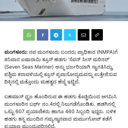
ಮಂಗಳೂರು:
ನವ ಮಂಗಳೂರು ಬಂದರು ಪ್ರಾಧಿಕಾರ (NMPA)ಗೆ
ಶನಿವಾರ ಐಷಾರಾಮಿ ಕ್ರೂಸ್ ಹಡಗು ‘ಸೆವನ್ ಸೀಸ್ ಮರಿನರ್’
(Seven Seas Mariner) ಅನ್ನು ಭರ್ಜರಿಯಾಗಿ ಸ್ವಾಗತಿಸಿದ್ದು,
ಪಶ್ಚಿಮ ಕರಾವಳಿಯಲ್ಲಿ ಕ್ರೂಸ್ ಪ್ರವಾಸೋದ್ಯಮವನ್ನು ಉತ್ತೇಜಿಸುವ
ದಿಕ್ಕಿನಲ್ಲಿ ಮತ್ತೊಂದು ಮಹತ್ವದ ಹೆಜ್ಜೆ ಇಟ್ಟಿದೆ.
ಬಹಮಾಸ್ ಧ್ವಜ ಹೊಂದಿರುವ ಈ ಹಡಗು ಕೊಚ್ಚಿಯಿಂದ ಆಗಮಿಸಿ
ಮಂಗಳೂರಿನ ಬರ್ಥ್ ನಂ.4ರಲ್ಲಿ ನಿಲುಗಡೆಗೊಂಡಿತು. ಹಡಗಿನಲ್ಲಿ
ಒಟ್ಟು 607 ಪ್ರಯಾಣಿಕರು ಹಾಗೂ 460 ಸಿಬ್ಬಂದಿ ಇದ್ದರು. ಬಳಿಕ
ಹಡಗು ತನ್ನ ಮುಂದಿನ ಗಮ್ಯಸ್ಥಾನವಾದ ಮರ್ಮುಗೋವ್ ಕಡೆಗೆ
ಪ್ರಯಾಣ ಮುಂದುವರಿಸಲಿದೆ.