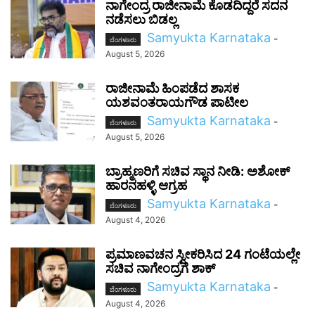
ನಾಗೇಂದ್ರ ರಾಜೀನಾಮೆ ಕೊಡದಿದ್ದರೆ ಸದನ
ನಡೆಸಲು ಬಿಡಲ್ಲ
Samyukta Karnataka
-
ಬೆಂಗಳೂರು
August 5, 2026
ರಾಜೀನಾಮೆ ಹಿಂಪಡೆದ ಶಾಸಕ
ಯಶವಂತರಾಯಗೌಡ ಪಾಟೀಲ
Samyukta Karnataka
-
ಬೆಂಗಳೂರು
August 5, 2026
ಬ್ರಾಹ್ಮಣರಿಗೆ ಸಚಿವ ಸ್ಥಾನ ನೀಡಿ: ಅಶೋಕ್
ಹಾರನಹಳ್ಳಿ ಆಗ್ರಹ
Samyukta Karnataka
-
ಬೆಂಗಳೂರು
August 4, 2026
ಪ್ರಮಾಣವಚನ ಸ್ವೀಕರಿಸಿದ 24 ಗಂಟೆಯಲ್ಲೇ
ಸಚಿವ ನಾಗೇಂದ್ರಗೆ ಶಾಕ್
Samyukta Karnataka
-
ಬೆಂಗಳೂರು
August 4, 2026