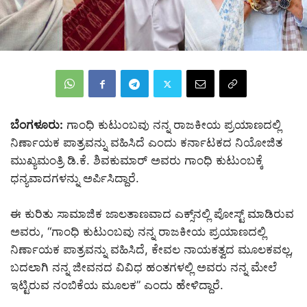
ಬೆಂಗಳೂರು:
ಗಾಂಧಿ ಕುಟುಂಬವು ನನ್ನ ರಾಜಕೀಯ ಪ್ರಯಾಣದಲ್ಲಿ
ನಿರ್ಣಾಯಕ ಪಾತ್ರವನ್ನು ವಹಿಸಿದೆ ಎಂದು ಕರ್ನಾಟಕದ ನಿಯೋಜಿತ
ಮುಖ್ಯಮಂತ್ರಿ ಡಿ.ಕೆ. ಶಿವಕುಮಾರ್‌ ಅವರು ಗಾಂಧಿ ಕುಟುಂಬಕ್ಕೆ
ಧನ್ಯವಾದಗಳನ್ನು ಅರ್ಪಿಸಿದ್ದಾರೆ.
ಈ ಕುರಿತು ಸಾಮಾಜಿಕ ಜಾಲತಾಣವಾದ ಎಕ್ಸ್‌ನಲ್ಲಿ ಪೋಸ್ಟ್‌ ಮಾಡಿರುವ
ಅವರು, “ಗಾಂಧಿ ಕುಟುಂಬವು ನನ್ನ ರಾಜಕೀಯ ಪ್ರಯಾಣದಲ್ಲಿ
ನಿರ್ಣಾಯಕ ಪಾತ್ರವನ್ನು ವಹಿಸಿದೆ, ಕೇವಲ ನಾಯಕತ್ವದ ಮೂಲಕವಲ್ಲ,
ಬದಲಾಗಿ ನನ್ನ ಜೀವನದ ವಿವಿಧ ಹಂತಗಳಲ್ಲಿ ಅವರು ನನ್ನ ಮೇಲೆ
ಇಟ್ಟಿರುವ ನಂಬಿಕೆಯ ಮೂಲಕ” ಎಂದು ಹೇಳಿದ್ದಾರೆ.