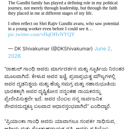
The Gandhi family has played a defining role in my political
journey, not merely through leadership, but through the faith
they placed in me at different stages of my life.
I often reflect on Shri Rajiv Gandhi avaru, who saw potential
in a young worker even before I could see it…
pic.twitter.com/vHqOHvNYQY
June 2,
— DK Shivakumar (@DKShivakumar)
2026
“ರಾಹುಲ್ ಗಾಂಧಿ ಅವರು ಮಾರ್ಗದರ್ಶನ ಮತ್ತು ಸ್ಫೂರ್ತಿಯ ನಿರಂತರ
ಮೂಲವಾಗಿದೆ. ಕೇಳುವ ಅವರ ಇಚ್ಛೆ, ಪ್ರಜಾಪ್ರಭುತ್ವ ಮೌಲ್ಯಗಳಲ್ಲಿ
ಅವರ ದೃಢನಿಶ್ಚಯ ಮತ್ತು ಹೆಚ್ಚು ಸಮಗ್ರ ಮತ್ತು ಸಹಾನುಭೂತಿಯ
ಭಾರತಕ್ಕಾಗಿ ಅವರ ದೃಷ್ಟಿಕೋನ ನನ್ನಂತಹ ನಾಯಕರನ್ನು
ಪ್ರೇರೇಪಿಸುತ್ತಲೇ ಇದೆ. ಅವರ ಬೆಂಬಲ ನನ್ನ ಸಾರ್ವಜನಿಕ
ಜೀವನದುದ್ದಕ್ಕೂ ಬಲವಾದ ಆಧಾರಸ್ತಂಭವಾಗಿದೆ” ಎಂದಿದ್ದಾರೆ.
“ಪ್ರಿಯಾಂಕಾ ಗಾಂಧಿ ಅವರು ಯಾವಾಗಲೂ ಸಂಪರ್ಕ ಸಾಧಿಸುವ,
ಆತ್ಮೀಯ ಮತ್ತು ಪ್ರೋತ್ಸಾಹದಾಯಕ ವ್ಯಕ್ತಿ. ಅವರು ಪ್ರತಿಯೊಬ್ಬ