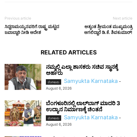
Previous article
Next article
ಸಿದ್ದರಾಮಯ್ಯನವರಿಗೆ ರಾಷ್ಟ್ರ ಮಟ್ಟದ
ಅತ್ಯಂತ ಶ್ರೀಮಂತ ಮುಖ್ಯಮಂತ್ರಿ
ಜವಾಬ್ದಾರಿ ನೀಡಿ ಆದೇಶ
ಆಗಲಿದ್ದಾರೆ ಡಿ.ಕೆ. ಶಿವಕುಮಾರ್!
RELATED ARTICLES
ನಮ್ಮಲ್ಲಿ ಎಲ್ಲಾ ಶಾಸಕರು ಸಚಿವ ಸ್ಥಾನಕ್ಕೆ
ಅರ್ಹರು
Samyukta Karnataka
-
ಬೆಂಗಳೂರು
August 6, 2026
ಬೆಂಗಳೂರಿನಲ್ಲಿ ಲಾಲ್‌ಬಾಗ್ ಮಾದರಿ 3
ಉದ್ಯಾನ ನಿರ್ಮಾಣಕ್ಕೆ ಚಿಂತನೆ
Samyukta Karnataka
-
ಬೆಂಗಳೂರು
August 6, 2026