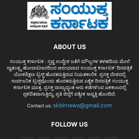
ABOUT US
ಸಂಯುಕ್ತ ಕರ್ನಾಟಕ : ಸ್ಪಷ್ಟ ಉದ್ದೇಶ ಜತೆಗೆ ಮೌಲ್ಯಗಳ ತಳಹದಿಯ ಮೇಲೆ
ಸ್ವಾತಂತ್ರ್ಯ ಹೋರಾಟಗಾರರಿಂದ ಆರಂಭವಾದ ಸಂಯುಕ್ತ ಕರ್ನಾಟಕ' ದಿನಪತ್ರಿಕೆ
ಲೋಕಶಿಕ್ಷಣ ಟ್ರಸ್ಟ್ ಹೊರತರುತ್ತಿರುವ ನಿಯತಕಾಲಿಕ. ಪ್ರಸಕ್ತ ದೇಶದಲ್ಲಿ
ಸಾರ್ವಜನಿಕ ಟ್ರಸ್ಟ್‌ವೊಂದು ಹೊರತರುತ್ತಿರುವ ಏಕೈಕ ದಿನಪತ್ರಿಕೆ ಸಂಯುಕ್ತ
ಕರ್ನಾಟಕ ಮಾತ್ರ. ಪ್ರಸಕ್ತ ರಾಜ್ಯಾದ್ಯಂತ ಆರು ಕಡೆಗಳಿಂದ ಏಕಕಾಲದಲ್ಲಿ
ಪ್ರಕಟಿತವಾಗುತ್ತಿದ್ದು, ಪ್ರತಿ ಜಿಲ್ಲೆಗೆ ಪತ್ಯೇಕ ಆವೃತ್ತಿ ಹೊಂದಿದೆ.
skblrnews@gmail.com
Contact us:
FOLLOW US