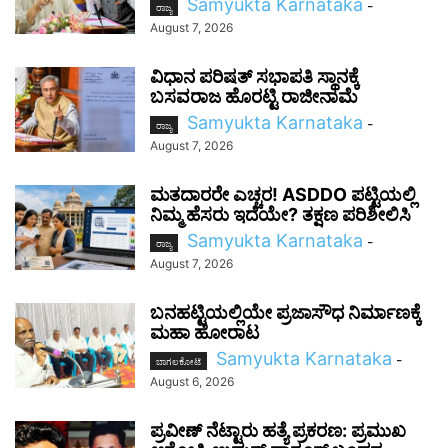
Samyukta Karnataka
-
ರಾಜ್ಯ
August 7, 2026
ವಿಧಾನ ಪರಿಷತ್ ಸಭಾಪತಿ ಸ್ಥಾನಕ್ಕೆ
ಬಸವರಾಜ ಹೊರಟ್ಟಿ ರಾಜೀನಾಮೆ
Samyukta Karnataka
-
ರಾಜ್ಯ
August 7, 2026
ಮತದಾರರೇ ಎಚ್ಚರ! ASDDO ಪಟ್ಟಿಯಲ್ಲಿ
ನಿಮ್ಮ ಹೆಸರು ಇದೆಯೇ? ತಕ್ಷಣ ಪರಿಶೀಲಿಸಿ
Samyukta Karnataka
-
ರಾಜ್ಯ
August 7, 2026
ಬನಹಟ್ಟಿಯಲ್ಲಿಯೇ ಪ್ರಜಾಸೌಧ ನಿರ್ಮಾಣಕ್ಕೆ
ಮಹಾ ಹೋರಾಟ
Samyukta Karnataka
-
ಬಾಗಲಕೋಟೆ
August 6, 2026
ಪ್ರವೀಣ್ ನೆಟ್ಟಾರು ಹತ್ಯೆ ಪ್ರಕರಣ: ಪ್ರಮುಖ