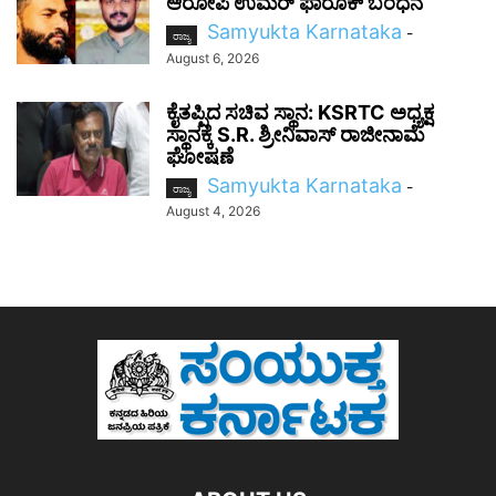
ಆರೋಪಿ ಉಮರ್ ಫಾರೂಕ್ ಬಂಧನ
Samyukta Karnataka
-
ರಾಜ್ಯ
August 6, 2026
ಕೈತಪ್ಪಿದ ಸಚಿವ ಸ್ಥಾನ: KSRTC ಅಧ್ಯಕ್ಷ
ಸ್ಥಾನಕ್ಕೆ S.R. ಶ್ರೀನಿವಾಸ್ ರಾಜೀನಾಮೆ
ಘೋಷಣೆ
Samyukta Karnataka
-
ರಾಜ್ಯ
August 4, 2026