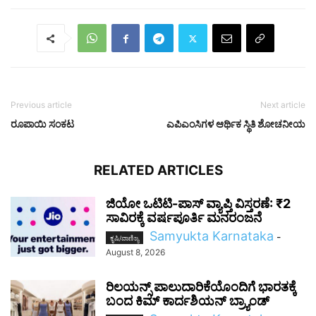
Previous article
Next article
ರೂಪಾಯಿ ಸಂಕಟ
ಎಪಿಎಂಸಿಗಳ ಆರ್ಥಿಕ ಸ್ಥಿತಿ ಶೋಚನೀಯ
RELATED ARTICLES
ಜಿಯೋ ಒಟಿಟಿ-ಪಾಸ್ ವ್ಯಾಪ್ತಿ ವಿಸ್ತರಣೆ: ₹2
ಸಾವಿರಕ್ಕೆ ವರ್ಷಪೂರ್ತಿ ಮನರಂಜನೆ
Samyukta Karnataka
-
ಕೃಷಿ/ವಾಣಿಜ್ಯ
August 8, 2026
ರಿಲಯನ್ಸ್ ಪಾಲುದಾರಿಕೆಯೊಂದಿಗೆ ಭಾರತಕ್ಕೆ
ಬಂದ ಕಿಮ್ ಕಾರ್ದಶಿಯನ್ ಬ್ರ್ಯಾಂಡ್