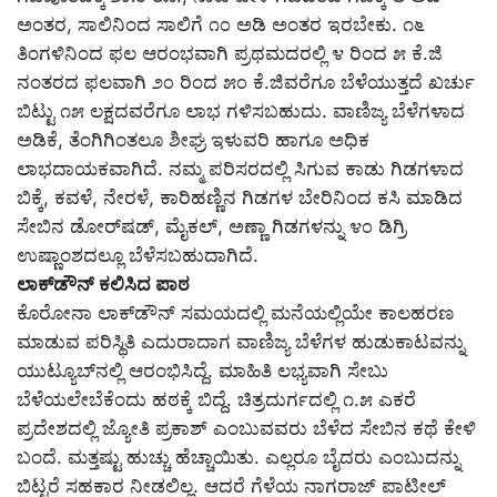
ಅಂತರ, ಸಾಲಿನಿಂದ ಸಾಲಿಗೆ ೧೦ ಅಡಿ ಅಂತರ ಇರಬೇಕು. ೧೬
ತಿಂಗಳಿನಿಂದ ಫಲ ಆರಂಭವಾಗಿ ಪ್ರಥಮದರಲ್ಲಿ ೪ ರಿಂದ ೫ ಕೆ.ಜಿ
ನಂತರದ ಫಲವಾಗಿ ೨೦ ರಿಂದ ೫೦ ಕೆ.ಜಿವರೆಗೂ ಬೆಳೆಯುತ್ತದೆ ಖರ್ಚು
ಬಿಟ್ಟು ೧೫ ಲಕ್ಷದವರೆಗೂ ಲಾಭ ಗಳಿಸಬಹುದು. ವಾಣಿಜ್ಯ ಬೆಳೆಗಳಾದ
ಅಡಿಕೆ, ತೆಂಗಿಗಿಂತಲೂ ಶೀಘ್ರ ಇಳುವರಿ ಹಾಗೂ ಅಧಿಕ
ಲಾಭದಾಯಕವಾಗಿದೆ. ನಮ್ಮ ಪರಿಸರದಲ್ಲಿ ಸಿಗುವ ಕಾಡು ಗಿಡಗಳಾದ
ಬಿಕ್ಕೆ, ಕವಳೆ, ನೇರಳೆ, ಕಾರಿಹಣ್ಣಿನ ಗಿಡಗಳ ಬೇರಿನಿಂದ ಕಸಿ ಮಾಡಿದ
ಸೇಬಿನ ಡೋರ್‌ಷಡ್, ಮೈಕಲ್, ಅಣ್ಣಾ ಗಿಡಗಳನ್ನು ೪೦ ಡಿಗ್ರಿ
ಉಷ್ಣಾಂಶದಲ್ಲೂ ಬೆಳೆಸಬಹುದಾಗಿದೆ.
ಲಾಕ್‌ಡೌನ್ ಕಲಿಸಿದ ಪಾಠ
ಕೊರೋನಾ ಲಾಕ್‌ಡೌನ್ ಸಮಯದಲ್ಲಿ ಮನೆಯಲ್ಲಿಯೇ ಕಾಲಹರಣ
ಮಾಡುವ ಪರಿಸ್ಥಿತಿ ಎದುರಾದಾಗ ವಾಣಿಜ್ಯ ಬೆಳೆಗಳ ಹುಡುಕಾಟವನ್ನು
ಯುಟ್ಯೂಬ್‌ನಲ್ಲಿ ಆರಂಭಿಸಿದ್ದೆ. ಮಾಹಿತಿ ಲಭ್ಯವಾಗಿ ಸೇಬು
ಬೆಳೆಯಲೇಬೆಕೆಂದು ಹಠಕ್ಕೆ ಬಿದ್ದೆ. ಚಿತ್ರದುರ್ಗದಲ್ಲಿ ೧.೫ ಎಕರೆ
ಪ್ರದೇಶದಲ್ಲಿ ಜ್ಯೋತಿ ಪ್ರಕಾಶ್ ಎಂಬುವವರು ಬೆಳೆದ ಸೇಬಿನ ಕಥೆ ಕೇಳಿ
ಬಂದೆ. ಮತ್ತಷ್ಟು ಹುಚ್ಚು ಹೆಚ್ಚಾಯಿತು. ಎಲ್ಲರೂ ಬೈದರು ಎಂಬುದನ್ನು
ಬಿಟ್ಟರೆ ಸಹಕಾರ ನೀಡಲಿಲ್ಲ. ಆದರೆ ಗೆಳೆಯ ನಾಗರಾಜ್ ಪಾಟೀಲ್