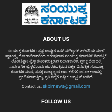
ABOUT US
ಸಂಯುಕ್ತ ಕರ್ನಾಟಕ : ಸ್ಪಷ್ಟ ಉದ್ದೇಶ ಜತೆಗೆ ಮೌಲ್ಯಗಳ ತಳಹದಿಯ ಮೇಲೆ
ಸ್ವಾತಂತ್ರ್ಯ ಹೋರಾಟಗಾರರಿಂದ ಆರಂಭವಾದ ಸಂಯುಕ್ತ ಕರ್ನಾಟಕ' ದಿನಪತ್ರಿಕೆ
ಲೋಕಶಿಕ್ಷಣ ಟ್ರಸ್ಟ್ ಹೊರತರುತ್ತಿರುವ ನಿಯತಕಾಲಿಕ. ಪ್ರಸಕ್ತ ದೇಶದಲ್ಲಿ
ಸಾರ್ವಜನಿಕ ಟ್ರಸ್ಟ್‌ವೊಂದು ಹೊರತರುತ್ತಿರುವ ಏಕೈಕ ದಿನಪತ್ರಿಕೆ ಸಂಯುಕ್ತ
ಕರ್ನಾಟಕ ಮಾತ್ರ. ಪ್ರಸಕ್ತ ರಾಜ್ಯಾದ್ಯಂತ ಆರು ಕಡೆಗಳಿಂದ ಏಕಕಾಲದಲ್ಲಿ
ಪ್ರಕಟಿತವಾಗುತ್ತಿದ್ದು, ಪ್ರತಿ ಜಿಲ್ಲೆಗೆ ಪತ್ಯೇಕ ಆವೃತ್ತಿ ಹೊಂದಿದೆ.
skblrnews@gmail.com
Contact us:
FOLLOW US