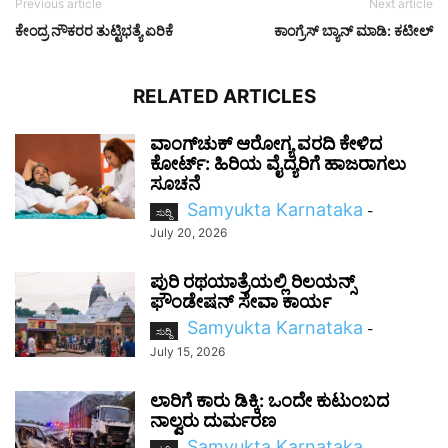
Previous article
Next article
ಕೇಂದ್ರ ನೌಕರರ ತುಟ್ಟಿಭತ್ಯೆ ಏರಿಕೆ
ಕಾಂಗ್ರೆಸ್‌ ಬ್ಯಾನ್‌ ಮಾಡಿ: ಕಟೀಲ್‌
RELATED ARTICLES
ವಾಂಗ್‌ಚುಕ್ ಆರೋಗ್ಯ ವರದಿ ಕೇಳಿದ
ಕೋರ್ಟ್: ಹಿರಿಯ ವೈದ್ಯರಿಗೆ ಹಾಜರಾಗಲು
ಸೂಚನೆ
Samyukta Karnataka
-
ಸುದ್ದಿ
July 20, 2026
ಪುರಿ ರಥಯಾತ್ರೆಯಲ್ಲಿ ರಿಲಯನ್ಸ್
ಫೌಂಡೇಷನ್ ಸೇವಾ ಕಾರ್ಯ
Samyukta Karnataka
-
ಸುದ್ದಿ
July 15, 2026
ಲಾರಿಗೆ ಕಾರು ಡಿಕ್ಕಿ: ಒಂದೇ ಕುಟುಂಬದ
ನಾಲ್ವರು ದುರ್ಮರಣ
Samyukta Karnataka
-