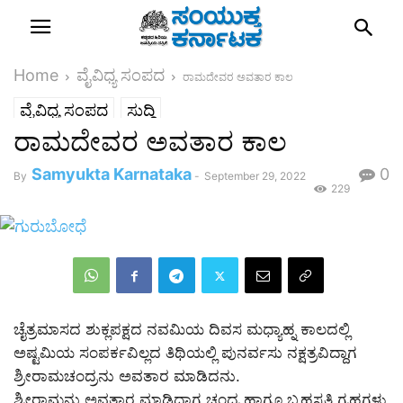
Home
ವೈವಿಧ್ಯ ಸಂಪದ
ರಾಮದೇವರ ಅವತಾರ ಕಾಲ
ವೈವಿಧ್ಯ ಸಂಪದ
ಸುದ್ದಿ
ರಾಮದೇವರ ಅವತಾರ ಕಾಲ
Samyukta Karnataka
0
By
-
September 29, 2022
229
ಚೈತ್ರಮಾಸದ ಶುಕ್ಲಪಕ್ಷದ ನವಮಿಯ ದಿವಸ ಮಧ್ಯಾಹ್ನ ಕಾಲದಲ್ಲಿ
ಅಷ್ಟಮಿಯ ಸಂಪರ್ಕವಿಲ್ಲದ ತಿಥಿಯಲ್ಲಿ ಪುನರ್ವಸು ನಕ್ಷತ್ರವಿದ್ದಾಗ
ಶ್ರೀರಾಮಚಂದ್ರನು ಅವತಾರ ಮಾಡಿದನು.
ಶ್ರೀರಾಮನು ಅವತಾರ ಮಾಡಿದಾಗ ಚಂದ್ರ ಹಾಗೂ ಬೃಹಸ್ಪತಿ ಗ್ರಹಗಳು