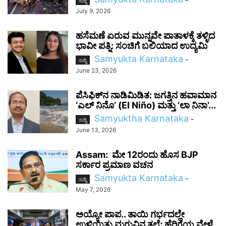
ಸುದ್ದಿ
July 9, 2026
ಹಸೆಮಣೆ ಏರುವ ಮುನ್ನವೇ ಪಾತಾಳಕ್ಕೆ ತಳ್ಳಿದ
ಭಾವೀ ಪತ್ನಿ: ಸಂಚಿಗೆ ಬಲಿಯಾದ ಉದ್ಯಮಿ
Samyukta Karnataka
-
ಸುದ್ದಿ
June 23, 2026
ಪೆಸಿಫಿಕ್‌ನ ನಾಡಿಮಿಡಿತ: ಜಗತ್ತಿನ ಹವಾಮಾನ
‘ಎಲ್ ನಿನೊ’ (El Niño) ಮತ್ತು ‘ಲಾ ನಿನಾ’...
Samyuktha Karnataka
-
ಸುದ್ದಿ
June 13, 2026
Assam: ಮೇ 12ರಂದು ಹೊಸ BJP
ಸರ್ಕಾರ ಪ್ರಮಾಣ ವಚನ
Samyukta Karnataka
-
ಸುದ್ದಿ
May 7, 2026
ಅಯ್ಯೋ ಪಾಪ.. ತಾಯಿ ಗರ್ಭದಲ್ಲೇ
ಉಳಿಯಿತು ಮಗುವಿನ ತಲೆ; ಹೆರಿಗೆಯ ವೇಳೆ