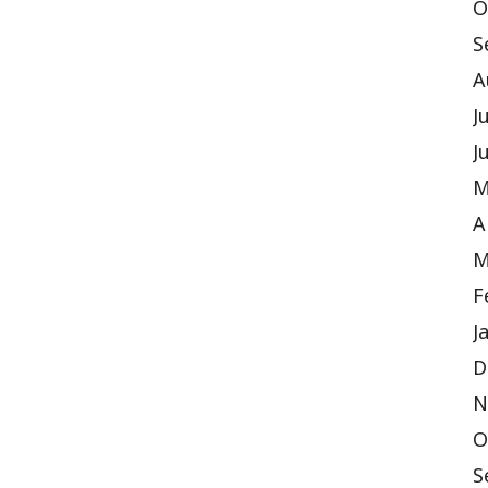
O
S
A
J
J
M
A
M
F
J
D
N
O
S