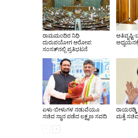
ರಾಮಮಂದಿರ ನಿಧಿ
ಅತಿವೃಷ್ಟಿ-
ದುರುಪಯೋಗ ಆರೋಪ:
ಅಧ್ಯಯನಕ್
ಸಂಸತ್‌ನಲ್ಲಿ ಪ್ರತಿಭಟನೆ
ಏಳು-ಬೀಳುಗಳ ನಡುವೆಯೂ
ರಾಯರಡ್ಡಿ
ಸಚಿವ ಸ್ಥಾನ ಪಡೆದ ಲಕ್ಷ್ಮಣ ಸವದಿ
ಮತ್ತೆ ಸಚಿ