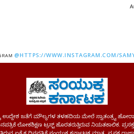
A
@HTTPS://WWW.INSTAGRAM.COM/SAM
AGRAM
ಪಷ್ಟ ಉದ್ದೇಶ ಜತೆಗೆ ಮೌಲ್ಯಗಳ ತಳಹದಿಯ ಮೇಲೆ ಸ್ವಾತಂತ್ರ್ಯ
ಪತ್ರಿಕೆ ಲೋಕಶಿಕ್ಷಣ ಟ್ರಸ್ಟ್ ಹೊರತರುತ್ತಿರುವ ನಿಯತಕಾಲಿಕ. ಪ್ರಸಕ