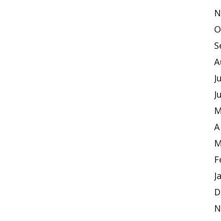
N
O
S
A
J
J
M
A
M
F
J
D
N