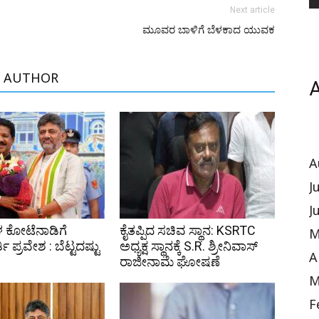
Next article
ಮೂವರ ಬಾಳಿಗೆ ಬೆಳಕಾದ ಯುವಕ
 AUTHOR
A
A
J
J
 ಕೋಟೆನಾಡಿಗೆ
ಕೈತಪ್ಪಿದ ಸಚಿವ ಸ್ಥಾನ: KSRTC
M
 ಪ್ರವೇಶ : ಬೆಟ್ಟದಷ್ಟು
ಅಧ್ಯಕ್ಷ ಸ್ಥಾನಕ್ಕೆ S.R. ಶ್ರೀನಿವಾಸ್
A
ರಾಜೀನಾಮೆ ಘೋಷಣೆ
M
F