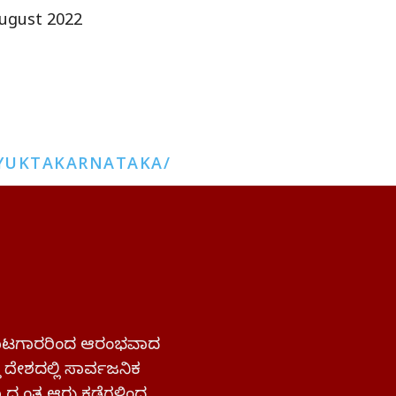
ugust 2022
YUKTAKARNATAKA/
 ಹೋರಾಟಗಾರರಿಂದ ಆರಂಭವಾದ
್ತ ದೇಶದಲ್ಲಿ ಸಾರ್ವಜನಿಕ