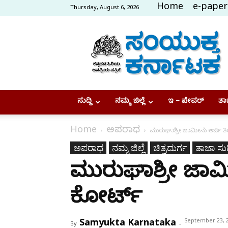
Home
e-paper
Thursday, August 6, 2026
Samyukta
Karnataka
ಸುದ್ದಿ
ನಮ್ಮ ಜಿಲ್ಲೆ
ಇ – ಪೇಪರ್
ತಾಜ
Home
ಅಪರಾಧ
ಮುರುಘಾಶ್ರೀ ಜಾಮೀನು ಅರ್ಜಿ ತಿರ
ಅಪರಾಧ
ನಮ್ಮ ಜಿಲ್ಲೆ
ಚಿತ್ರದುರ್ಗ
ತಾಜಾ ಸುದ್
ಮುರುಘಾಶ್ರೀ ಜಾಮೀನ
ಕೋರ್ಟ್‌
Samyukta Karnataka
September 23, 
By
-