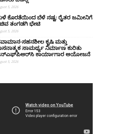
ಡೆಸಲು ಬಿಡಲ್ಲ
gust 5, 2026
ಳೆ ಕೊರತೆಯಿಂದ ಬೆಳೆ ನಷ್ಟ: ರೈತರ ಜಮೀನಿಗೆ
ಚಿವ ತಂಗಡಗಿ ಭೇಟಿ
gust 5, 2026
ವಾಮಾನ-ಸಹನಶೀಲ ಕೃಷಿ ಮತ್ತು
ಾಸನಾತ್ಮಕ ಸಾಮರ್ಥ್ಯ ನಿರ್ಮಾಣ ಕುರಿತು
ನ್‌ಎಫ್‌ಪಿಆರ್‌ಸಿ ಕಾರ್ಯಾಗಾರ ಆಯೋಜನೆ
gust 5, 2026