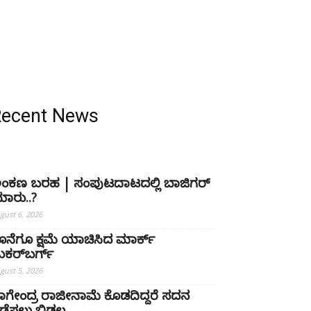
Recent News
ಂಕಣ ಬರಹ | ಸಂಪುಟದಾಟದಲ್ಲಿ ಬಾಜಿಗರ್
ಾರು..?
gust 6, 2026
ೊನೆಗೂ ಕ್ಷಮೆ ಯಾಚಿಸಿದ ಮಾರ್ಕ್
ುಕರ್‌ಬರ್ಗ್
gust 5, 2026
ಾಗೇಂದ್ರ ರಾಜೀನಾಮೆ ಕೊಡದಿದ್ದರೆ ಸದನ