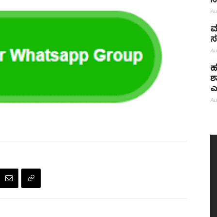
ನ
Au
ಮ
ಸ
Au
ಹ
ಶ
ಎ
Au