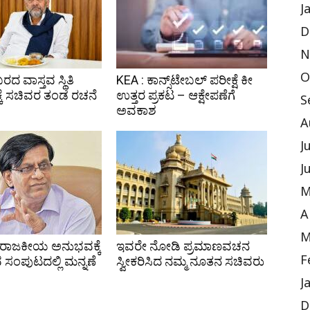
J
D
N
O
ಬರದ ವಾಸ್ತವ ಸ್ಥಿತಿ
KEA : ಕಾನ್ಸ್‌ಟೇಬಲ್ ಪರೀಕ್ಷೆ ಕೀ
ಕೆ ಸಚಿವರ ತಂಡ ರಚನೆ
ಉತ್ತರ ಪ್ರಕಟ – ಆಕ್ಷೇಪಣೆಗೆ
S
ಅವಕಾಶ
A
J
J
M
A
M
 ರಾಜಕೀಯ ಅನುಭವಕ್ಕೆ
ಇವರೇ ನೋಡಿ ಪ್ರಮಾಣವಚನ
ವ ಸಂಪುಟದಲ್ಲಿ ಮನ್ನಣೆ
ಸ್ವೀಕರಿಸಿದ ನಮ್ಮ ನೂತನ ಸಚಿವರು
F
J
D