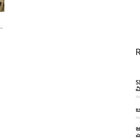
.
S
ವ
Au
ಬ
Au
ಜ
ಎ