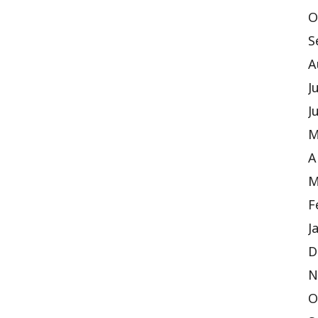
O
S
A
J
J
M
A
M
F
J
D
N
O