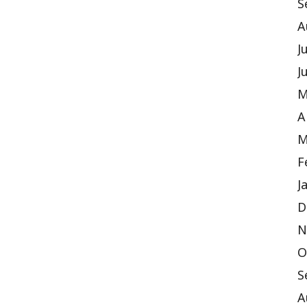
S
A
J
J
M
A
M
F
J
D
N
O
S
A