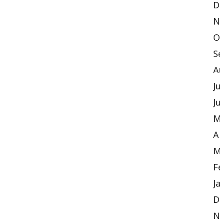
D
N
O
S
A
J
J
M
A
M
F
J
D
N