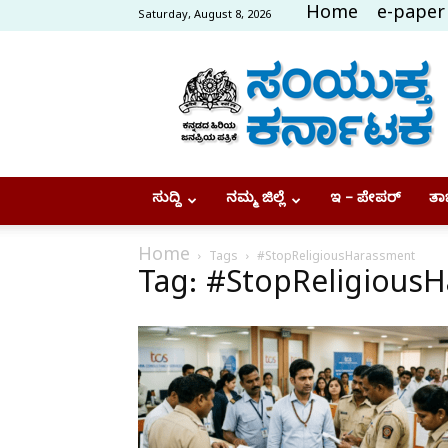
Home
e-paper
Saturday, August 8, 2026
Samyukta
Karnataka
ಸುದ್ದಿ
ನಮ್ಮ ಜಿಲ್ಲೆ
ಇ – ಪೇಪರ್
ತಾಜ
Home
Tags
#StopReligiousHarassment
Tag: #StopReligious