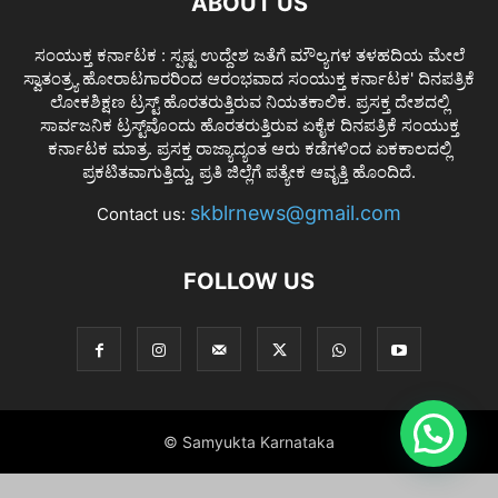
ABOUT US
ಸಂಯುಕ್ತ ಕರ್ನಾಟಕ : ಸ್ಪಷ್ಟ ಉದ್ದೇಶ ಜತೆಗೆ ಮೌಲ್ಯಗಳ ತಳಹದಿಯ ಮೇಲೆ
ಸ್ವಾತಂತ್ರ್ಯ ಹೋರಾಟಗಾರರಿಂದ ಆರಂಭವಾದ ಸಂಯುಕ್ತ ಕರ್ನಾಟಕ' ದಿನಪತ್ರಿಕೆ
ಲೋಕಶಿಕ್ಷಣ ಟ್ರಸ್ಟ್ ಹೊರತರುತ್ತಿರುವ ನಿಯತಕಾಲಿಕ. ಪ್ರಸಕ್ತ ದೇಶದಲ್ಲಿ
ಸಾರ್ವಜನಿಕ ಟ್ರಸ್ಟ್‌ವೊಂದು ಹೊರತರುತ್ತಿರುವ ಏಕೈಕ ದಿನಪತ್ರಿಕೆ ಸಂಯುಕ್ತ
ಕರ್ನಾಟಕ ಮಾತ್ರ. ಪ್ರಸಕ್ತ ರಾಜ್ಯಾದ್ಯಂತ ಆರು ಕಡೆಗಳಿಂದ ಏಕಕಾಲದಲ್ಲಿ
ಪ್ರಕಟಿತವಾಗುತ್ತಿದ್ದು, ಪ್ರತಿ ಜಿಲ್ಲೆಗೆ ಪತ್ಯೇಕ ಆವೃತ್ತಿ ಹೊಂದಿದೆ.
skblrnews@gmail.com
Contact us:
FOLLOW US
© Samyukta Karnataka