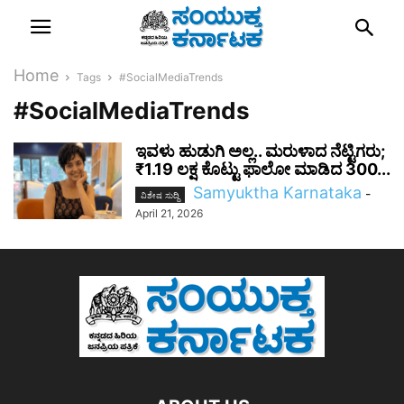
Home
Tags
#SocialMediaTrends
#SocialMediaTrends
ಇವಳು ಹುಡುಗಿ ಅಲ್ಲ.. ಮರುಳಾದ ನೆಟ್ಟಿಗರು;
₹1.19 ಲಕ್ಷ ಕೊಟ್ಟು ಫಾಲೋ ಮಾಡಿದ 300...
Samyuktha Karnataka
-
ವಿಶೇಷ ಸುದ್ದಿ
April 21, 2026