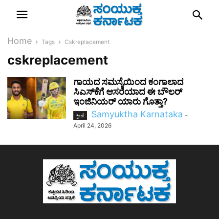
Home
Tags
Cskreplacement
cskreplacement
ಗಾಯದ ಸಮಸ್ಯೆಯಿಂದ ಕಂಗಾಲಾದ
ಸಿಎಸ್‌ಕೆಗೆ ಆಸರೆಯಾದ ಈ ಬೌಲರ್
ಇಂಜಿನಿಯರ್ ಯಾರು ಗೊತ್ತಾ?
Samyuktha Karnataka
-
ಕ್ರೀಡೆ
April 24, 2026