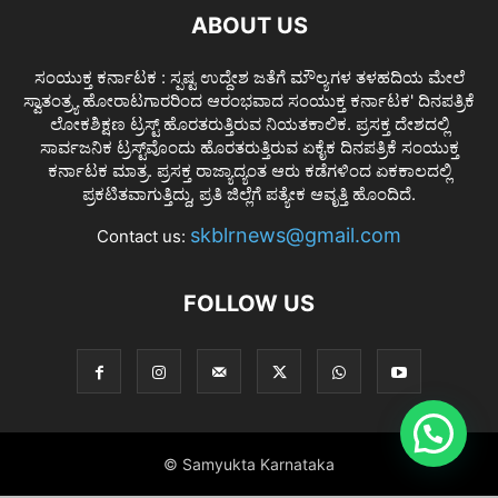
ABOUT US
ಸಂಯುಕ್ತ ಕರ್ನಾಟಕ : ಸ್ಪಷ್ಟ ಉದ್ದೇಶ ಜತೆಗೆ ಮೌಲ್ಯಗಳ ತಳಹದಿಯ ಮೇಲೆ
ಸ್ವಾತಂತ್ರ್ಯ ಹೋರಾಟಗಾರರಿಂದ ಆರಂಭವಾದ ಸಂಯುಕ್ತ ಕರ್ನಾಟಕ' ದಿನಪತ್ರಿಕೆ
ಲೋಕಶಿಕ್ಷಣ ಟ್ರಸ್ಟ್ ಹೊರತರುತ್ತಿರುವ ನಿಯತಕಾಲಿಕ. ಪ್ರಸಕ್ತ ದೇಶದಲ್ಲಿ
ಸಾರ್ವಜನಿಕ ಟ್ರಸ್ಟ್‌ವೊಂದು ಹೊರತರುತ್ತಿರುವ ಏಕೈಕ ದಿನಪತ್ರಿಕೆ ಸಂಯುಕ್ತ
ಕರ್ನಾಟಕ ಮಾತ್ರ. ಪ್ರಸಕ್ತ ರಾಜ್ಯಾದ್ಯಂತ ಆರು ಕಡೆಗಳಿಂದ ಏಕಕಾಲದಲ್ಲಿ
ಪ್ರಕಟಿತವಾಗುತ್ತಿದ್ದು, ಪ್ರತಿ ಜಿಲ್ಲೆಗೆ ಪತ್ಯೇಕ ಆವೃತ್ತಿ ಹೊಂದಿದೆ.
skblrnews@gmail.com
Contact us:
FOLLOW US
© Samyukta Karnataka