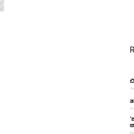
ಬ
Au
ತ
Au
‘
ಜ
Au