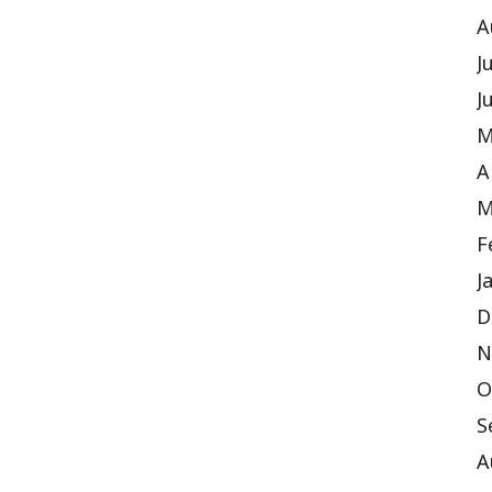
A
J
J
M
A
M
F
J
D
N
O
S
A