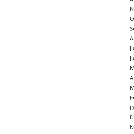
D
N
O
S
A
J
J
M
A
M
F
J
D
N