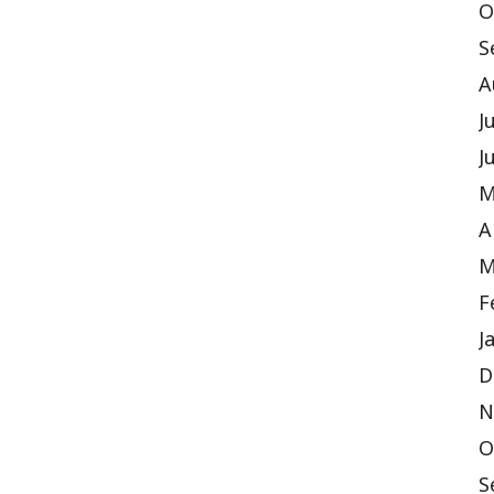
O
S
A
J
J
M
A
M
F
J
D
N
O
S