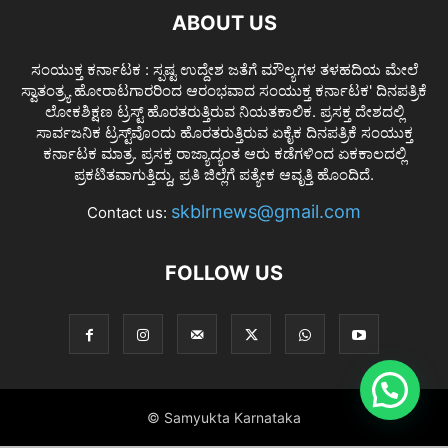
ABOUT US
ಸಂಯುಕ್ತ ಕರ್ನಾಟಕ : ಸ್ಪಷ್ಟ ಉದ್ದೇಶ ಜತೆಗೆ ಮೌಲ್ಯಗಳ ತಳಹದಿಯ ಮೇಲೆ
ಸ್ವಾತಂತ್ರ್ಯ ಹೋರಾಟಗಾರರಿಂದ ಆರಂಭವಾದ ಸಂಯುಕ್ತ ಕರ್ನಾಟಕ' ದಿನಪತ್ರಿಕೆ
ಲೋಕಶಿಕ್ಷಣ ಟ್ರಸ್ಟ್ ಹೊರತರುತ್ತಿರುವ ನಿಯತಕಾಲಿಕ. ಪ್ರಸಕ್ತ ದೇಶದಲ್ಲಿ
ಸಾರ್ವಜನಿಕ ಟ್ರಸ್ಟ್‌ವೊಂದು ಹೊರತರುತ್ತಿರುವ ಏಕೈಕ ದಿನಪತ್ರಿಕೆ ಸಂಯುಕ್ತ
ಕರ್ನಾಟಕ ಮಾತ್ರ. ಪ್ರಸಕ್ತ ರಾಜ್ಯಾದ್ಯಂತ ಆರು ಕಡೆಗಳಿಂದ ಏಕಕಾಲದಲ್ಲಿ
ಪ್ರಕಟಿತವಾಗುತ್ತಿದ್ದು, ಪ್ರತಿ ಜಿಲ್ಲೆಗೆ ಪತ್ಯೇಕ ಆವೃತ್ತಿ ಹೊಂದಿದೆ.
skblrnews@gmail.com
Contact us:
FOLLOW US
© Samyukta Karnataka