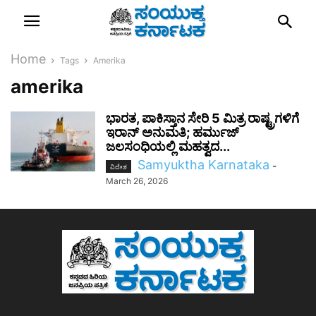
Home
Tags
Amerika
amerika
ಭಾರತ, ಪಾಕಿಸ್ತಾನ ಸೇರಿ 5 ಮಿತ್ರ ರಾಷ್ಟ್ರಗಳಿಗೆ
ಇರಾನ್ ಅನುಮತಿ; ಹರ್ಮುಜ್
ಜಲಸಂಧಿಯಲ್ಲಿ ಮಹತ್ವದ...
Samyuktha Karnataka
-
ವಿದೇಶ
March 26, 2026