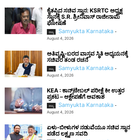
ಕೈತಪ್ಪಿದ ಸಚಿವ ಸ್ಥಾನ: KSRTC ಅಧ್ಯಕ್ಷ
ಸ್ಥಾನಕ್ಕೆ S.R. ಶ್ರೀನಿವಾಸ್ ರಾಜೀನಾಮೆ
ಘೋಷಣೆ
Samyukta Karnataka
-
ರಾಜ್ಯ
August 4, 2026
ಅತಿವೃಷ್ಟಿ-ಬರದ ವಾಸ್ತವ ಸ್ಥಿತಿ ಅಧ್ಯಯನಕ್ಕೆ
ಸಚಿವರ ತಂಡ ರಚನೆ
Samyukta Karnataka
-
ರಾಜ್ಯ
August 4, 2026
KEA : ಕಾನ್ಸ್‌ಟೇಬಲ್ ಪರೀಕ್ಷೆ ಕೀ ಉತ್ತರ
ಪ್ರಕಟ – ಆಕ್ಷೇಪಣೆಗೆ ಅವಕಾಶ
Samyukta Karnataka
-
ರಾಜ್ಯ
August 4, 2026
ಏಳು-ಬೀಳುಗಳ ನಡುವೆಯೂ ಸಚಿವ ಸ್ಥಾನ
ಪಡೆದ ಲಕ್ಷ್ಮಣ ಸವದಿ