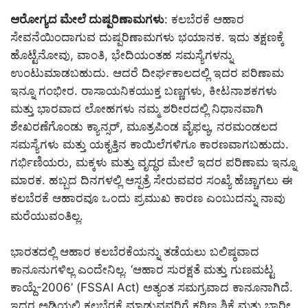
ಆರೋಗ್ಯದ ಮೇಲೆ ದುಷ್ಪರಿಣಾಮಗಳು
: ಕಲಬೆರಕೆ ಆಹಾರ
ಸೇವನೆಯಿಂದಾಗುವ ದುಷ್ಪರಿಣಾಮಗಳು ಭಯಾನಕ. ಇದು ತಕ್ಷಣಕ್ಕೆ
ಹೊಟ್ಟೆನೋವು, ವಾಂತಿ, ಭೇದಿಯಂತಹ ಸಮಸ್ಯೆಗಳನ್ನು
ಉಂಟುಮಾಡಬಹುದು. ಆದರೆ ದೀರ್ಘಕಾಲದಲ್ಲಿ ಇದರ ಪರಿಣಾಮ
ಇನ್ನೂ ಗಂಭೀರ. ರಾಸಾಯನಿಕಯುಕ್ತ ಬಣ್ಣಗಳು, ಕೀಟನಾಶಕಗಳು
ಮತ್ತು ಭಾರವಾದ ಲೋಹಗಳು ನಮ್ಮ ಶರೀರದಲ್ಲಿ ನಿಧಾನವಾಗಿ
ಶೇಖರಣೆಗೊಂಡು ಕ್ಯಾನ್ಸರ್, ಮೂತ್ರಪಿಂಡ ವೈಫಲ್ಯ, ನರಮಂಡಲದ
ಸಮಸ್ಯೆಗಳು ಮತ್ತು ಯಕೃತ್ತಿನ ಕಾಯಿಲೆಗಳಿಗೂ ಕಾರಣವಾಗಬಹುದು.
ಗರ್ಭಿಣಿಯರು, ಮಕ್ಕಳು ಮತ್ತು ವೃದ್ಧರ ಮೇಲೆ ಇದರ ಪರಿಣಾಮ ಇನ್ನೂ
ಮಾರಕ. ಹಬ್ಬದ ದಿನಗಳಲ್ಲಿ ಆಸ್ಪತ್ರೆ ಸೇರುವವರ ಸಂಖ್ಯೆ ಹೆಚ್ಚಾಗಲು ಈ
ಕಲಬೆರಕೆ ಆಹಾರವೂ ಒಂದು ಪ್ರಮುಖ ಕಾರಣ ಎಂಬುದನ್ನು ನಾವು
ಮರೆಯುವಂತಿಲ್ಲ.
ಭಾರತದಲ್ಲಿ ಆಹಾರ ಕಲಬೆರಕೆಯನ್ನು ತಡೆಯಲು ಬಲಿಷ್ಠವಾದ
ಕಾನೂನುಗಳಿಲ್ಲ ಎಂದೇನಿಲ್ಲ. ‘ಆಹಾರ ಸುರಕ್ಷತೆ ಮತ್ತು ಗುಣಮಟ್ಟ
ಕಾಯ್ದೆ-2006’ (FSSAI Act) ಅತ್ಯಂತ ಸಮಗ್ರವಾದ ಕಾನೂನಾಗಿದೆ.
ಇದರ ಅಡಿಯಲ್ಲಿ ಕಲಬೆರಕೆ ಮಾಡುವವರಿಗೆ ಕಠಿಣ ಶಿಕ್ಷೆ ಮತ್ತು ಭಾರೀ