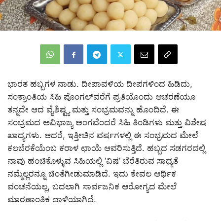
ಭಾರತ ಹಬ್ಬಗಳ ನಾಡು. ದೀಪಾವಳಿಯ ದೀಪಗಳಿಂದ ಹಿಡಿದು,
ಸಂಕ್ರಾಂತಿಯ ಸಿಹಿ ಪೊಂಗಲ್‌ವರೆಗೆ ಪ್ರತಿಯೊಂದು ಆಚರಣೆಯೂ
ತನ್ನದೇ ಆದ ವೈಶಿಷ್ಟ್ಯ ಮತ್ತು ಸಂಭ್ರಮವನ್ನು ಹೊಂದಿದೆ. ಈ
ಸಂಭ್ರಮದ ಅವಿಭಾಜ್ಯ ಅಂಗವೆಂದರೆ ಸಿಹಿ ತಿಂಡಿಗಳು ಮತ್ತು ವಿಶೇಷ
ಖಾದ್ಯಗಳು. ಆದರೆ, ಇತ್ತೀಚಿನ ವರ್ಷಗಳಲ್ಲಿ ಈ ಸಂಭ್ರಮದ ಮೇಲೆ
ಕಲಬೆರಕೆಯೆಂಬ ಕರಾಳ ಛಾಯೆ ಆವರಿಸುತ್ತಿದೆ. ಹಬ್ಬದ ಸಡಗರದಲ್ಲಿ
ನಾವು ಹಂಚಿಕೊಳ್ಳುವ ಸಿಹಿಯಲ್ಲಿ ‘ವಿಷ’ ಬೆರೆತಿರುವ ಸಾಧ್ಯತೆ
ನಮ್ಮೆಲ್ಲರನ್ನೂ ಚಿಂತೆಗೀಡುಮಾಡಿದೆ. ಇದು ಕೇವಲ ಆರ್ಥಿಕ
ವಂಚನೆಯಲ್ಲ, ಬದಲಾಗಿ ಸಾರ್ವಜನಿಕ ಆರೋಗ್ಯದ ಮೇಲೆ
ಮಾರಣಾಂತಿಕ ದಾಳಿಯಾಗಿದೆ.