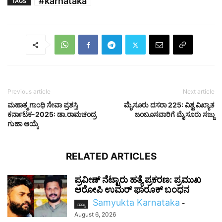
#karnataka
TAGS
Previous article
Next article
ಮಹಾತ್ಮ ಗಾಂಧಿ ಸೇವಾ ಪ್ರಶಸ್ತಿ
ಮೈಸೂರು ದಸರಾ 225: ವಿಶ್ವ ವಿಖ್ಯಾತ
ಕರ್ನಾಟಕ-2025: ಡಾ.ರಾಮಚಂದ್ರ
ಜಂಬೂಸವಾರಿಗೆ ಮೈಸೂರು ಸಜ್ಜು
ಗುಹಾ ಆಯ್ಕೆ
RELATED ARTICLES
ಪ್ರವೀಣ್ ನೆಟ್ಟಾರು ಹತ್ಯೆ ಪ್ರಕರಣ: ಪ್ರಮುಖ
ಆರೋಪಿ ಉಮರ್ ಫಾರೂಕ್ ಬಂಧನ
Samyukta Karnataka
-
ರಾಜ್ಯ
August 6, 2026