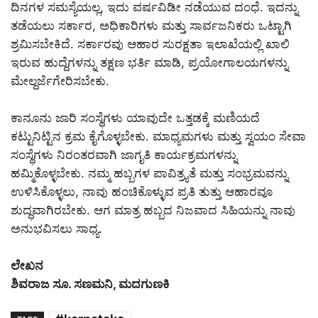
ದಿನಗಳ ಸಮಸ್ಯೆಯಲ್ಲ, ಇದು ವರ್ಷವಿಡೀ ನಡೆಯುವ ದಂಧೆ. ಇದನ್ನು
ತಡೆಯಲು ಸರ್ಕಾರ, ಅಧಿಕಾರಿಗಳು ಮತ್ತು ಸಾರ್ವಜನಿಕರು ಒಟ್ಟಾಗಿ
ಶ್ರಮಿಸಬೇಕಿದೆ. ಸರ್ಕಾರವು ಆಹಾರ ಸುರಕ್ಷತಾ ಇಲಾಖೆಯಲ್ಲಿ ಖಾಲಿ
ಇರುವ ಹುದ್ದೆಗಳನ್ನು ತಕ್ಷಣ ಭರ್ತಿ ಮಾಡಿ, ಪ್ರಯೋಗಾಲಯಗಳನ್ನು
ಮೇಲ್ದರ್ಜೆಗೇರಿಸಬೇಕು.
ಕಾನೂನು ಜಾರಿ ಸಂಸ್ಥೆಗಳು ಯಾವುದೇ ಒತ್ತಡಕ್ಕೆ ಮಣಿಯದೆ
ಕಟ್ಟುನಿಟ್ಟಿನ ಕ್ರಮ ಕೈಗೊಳ್ಳಬೇಕು. ಮಾಧ್ಯಮಗಳು ಮತ್ತು ಸ್ವಯಂ ಸೇವಾ
ಸಂಸ್ಥೆಗಳು ನಿರಂತರವಾಗಿ ಜಾಗೃತಿ ಕಾರ್ಯಕ್ರಮಗಳನ್ನು
ಹಮ್ಮಿಕೊಳ್ಳಬೇಕು. ನಮ್ಮ ಹಬ್ಬಗಳ ಪಾವಿತ್ರ್ಯತೆ ಮತ್ತು ಸಂಭ್ರಮವನ್ನು
ಉಳಿಸಿಕೊಳ್ಳಲು, ನಾವು ಹಂಚಿಕೊಳ್ಳುವ ಪ್ರತಿ ತುತ್ತು ಆಹಾರವೂ
ಶುದ್ಧವಾಗಿರಬೇಕು. ಆಗ ಮಾತ್ರ ಹಬ್ಬದ ನಿಜವಾದ ಸಿಹಿಯನ್ನು ನಾವು
ಅನುಭವಿಸಲು ಸಾಧ್ಯ.
ಲೇಖನ
ಶಿವರಾಜ ಸೂ. ಸಣಮನಿ, ಮದಗುಣಕಿ