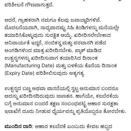
ಪರಿಶೀಲನೆ ಗೌಣವಾಗುತ್ತದೆ.
ಆದರೆ, ಗ್ರಾಹಕರಾಗಿ ನಮಗೂ ಕೆಲವು ಜವಾಬ್ದಾರಿಗಳಿವೆ.
ಮೊದಲನೆಯದಾಗಿ, ಸಾಧ್ಯವಾದಷ್ಟು ಸಿಹಿ ತಿಂಡಿಗಳನ್ನು ಮನೆಯಲ್ಲೇ
ತಯಾರಿಸಿಕೊಳ್ಳುವುದು ಸುರಕ್ಷಿತ ಆಯ್ಕೆ. ಖರೀದಿಸಲೇಬೇಕಾದ
ಅನಿವಾರ್ಯತೆ ಇದ್ದರೆ, ನಂಬಿಕಸ್ಥ ಮತ್ತು ಪರವಾನಗಿ ಪಡೆದ
ಅಂಗಡಿಗಳಿಂದ ಮಾತ್ರ ಖರೀದಿಸಬೇಕು. ಪ್ಯಾಕ್ ಮಾಡಿದ
ಉತ್ಪನ್ನಗಳನ್ನು ಖರೀದಿಸುವಾಗ ತಯಾರಿಸಿದ ದಿನಾಂಕ
(Manufacturing Date) ಮತ್ತು ಬಳಕೆಯ ಕೊನೆಯ ದಿನಾಂಕ
(Expiry Date) ಪರಿಶೀಲಿಸುವುದು ಅತ್ಯಗತ್ಯ.
ಉತ್ಪನ್ನದ ಬಣ್ಣ ಅಥವಾ ವಾಸನೆಯಲ್ಲಿ ಸ್ವಲ್ಪ ಅನುಮಾನ ಬಂದರೂ
ಅದನ್ನು ಖರೀದಿಸದಿರುವುದು ಜಾಣತನ. ಹಾಗೆಯೇ, ಕಲಬೆರಕೆಯ
ಬಗ್ಗೆ ಅನುಮಾನ ಬಂದರೆ ತಕ್ಷಣ ಸಂಬಂಧಪಟ್ಟ ಆಹಾರ ಸುರಕ್ಷತಾ
ಇಲಾಖೆಗೆ ದೂರು ನೀಡುವ ಧೈರ್ಯವನ್ನು ಪ್ರತಿಯೊಬ್ಬರೂ ತೋರಬೇಕು.
ಮುಂದಿನ ದಾರಿ
: ಆಹಾರ ಕಲಬೆರಕೆ ಎಂಬುದು ಕೇವಲ ಹಬ್ಬದ