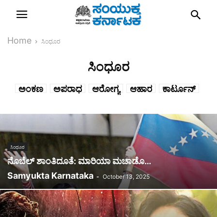
Home
ಸಿಂಧೂರ
ಸಿಂಧೂರ
ಅಂಕಣ
ಅಪರಾಧ
ಆರೋಗ್ಯ
ಆಹಾರ
ಕಾರ್ಟೂನ್
ಕೃಷಿ/ವಾಣಿಜ್ಯ
ಕ್ರೀಡೆ
ಜಾಣರ ಗುರು
ತಾಜಾ ಸುದ್ದಿ
ನಮ್ಮ ಜಿಲ್ಲೆ
ಪದಬಂಧ
ಪಾಡ್‌ಕಾಸ್ಟ್
ವಿಜ್ಞಾನ
ವಿಶೇಷ ಸುದ್ದಿ
ವೈರಲ್
ವೈವಿಧ್ಯ ಸಂಪದ
ಸಂದರ್ಶನ
ಸಂಪಾದಕೀಯ
ಸಂಸ್ಕೃತಿ ಸಂಪದ
ಸಿಂಧೂರ
ಸಿನಿ ಮಿಲ್ಸ್
ಸಿಂಧೂರ
ಸುದ್ದಿ
ನೊಬೆಲ್ ಶಾಂತಿದೂತೆ: ಮಾರಿಯಾ ಮಚಾಡೊ…
Samyukta Karnataka
-
October 13, 2025