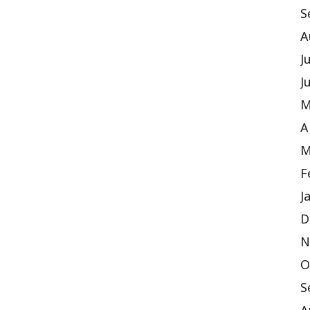
S
A
J
J
M
A
M
F
J
D
N
O
S