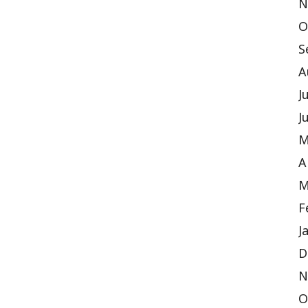
N
O
S
A
J
J
M
A
M
F
J
D
N
O