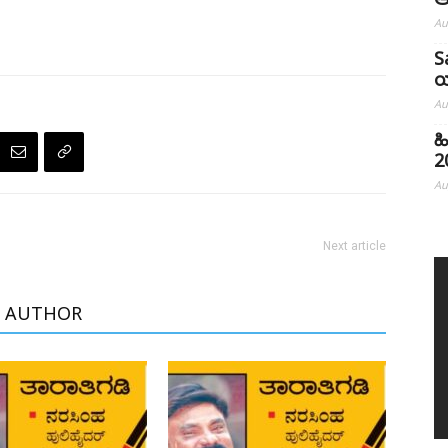
ಆ
Au
S
ಯ
Au
ಹ
20
Au
Next article
 AUTHOR