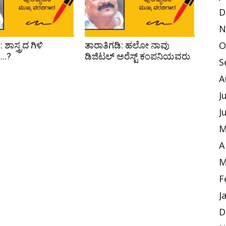
D
N
 ಶಾಸ್ತ್ರದ ಗಿಳಿ
ತಾರಾತಿಗಡಿ: ಹಲೋ ನಾವು
O
ು…?
ಡಿಜಿಟಲ್ ಅರೆಸ್ಟ್ ಕಂಪನಿಯವರು
S
A
J
J
M
A
M
F
J
D