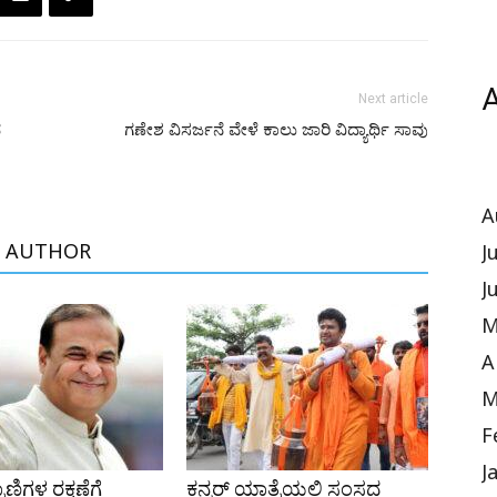
A
Next article
ದ
ಗಣೇಶ ವಿಸರ್ಜನೆ ವೇಳೆ ಕಾಲು ಜಾರಿ ವಿದ್ಯಾರ್ಥಿ ಸಾವು
A
 AUTHOR
J
J
M
A
M
F
J
ರಾಣಿಗಳ ರಕ್ಷಣೆಗೆ
ಕನ್ವರ್ ಯಾತ್ರೆಯಲ್ಲಿ ಸಂಸದ