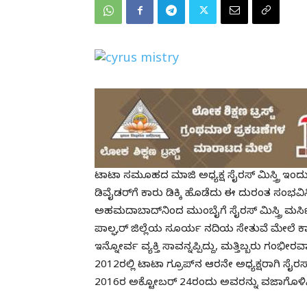
ಟಾಟಾ ಸಮೂಹದ ಮಾಜಿ ಅಧ್ಯಕ್ಷ ಸೈರಸ್ ಮಿಸ್ತ್ರಿ ಇಂ
ಡಿವೈಡರ್​ಗೆ ಕಾರು ಡಿಕ್ಕಿ ಹೊಡೆದು ಈ ದುರಂತ ಸಂಭವಿಸ
ಅಹಮದಾಬಾದ್​ನಿಂದ ಮುಂಬೈಗೆ ಸೈರಸ್ ಮಿಸ್ತ್ರಿ ಮರ್ಸಿ
ಪಾಲ್ಘರ್​ ಜಿಲ್ಲೆಯ ಸೂರ್ಯ ನದಿಯ ಸೇತುವೆ ಮೇಲೆ ಕಾರು
ಇನ್ನೋರ್ವ ವ್ಯಕ್ತಿ ಸಾವನ್ನಪ್ಪಿದ್ದು, ಮತ್ತಿಬ್ಬರು ಗಂಭೀರವ
2012ರಲ್ಲಿ ಟಾಟಾ ಗ್ರೂಪ್‌ನ ಆರನೇ ಅಧ್ಯಕ್ಷರಾಗಿ ಸೈರ
2016ರ ಅಕ್ಟೋಬರ್ 24ರಂದು ಅವರನ್ನು ವಜಾಗೊಳಿಸಿತ