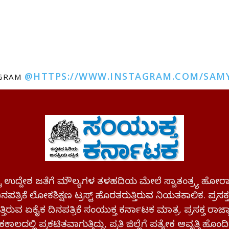
@HTTPS://WWW.INSTAGRAM.COM/SAM
AGRAM
ಪಷ್ಟ ಉದ್ದೇಶ ಜತೆಗೆ ಮೌಲ್ಯಗಳ ತಳಹದಿಯ ಮೇಲೆ ಸ್ವಾತಂತ್ರ್ಯ
ಪತ್ರಿಕೆ ಲೋಕಶಿಕ್ಷಣ ಟ್ರಸ್ಟ್ ಹೊರತರುತ್ತಿರುವ ನಿಯತಕಾಲಿಕ. ಪ್ರಸಕ
್ತಿರುವ ಏಕೈಕ ದಿನಪತ್ರಿಕೆ ಸಂಯುಕ್ತ ಕರ್ನಾಟಕ ಮಾತ್ರ. ಪ್ರಸಕ್ತ ರಾ
ಕಾಲದಲ್ಲಿ ಪ್ರಕಟಿತವಾಗುತ್ತಿದ್ದು, ಪ್ರತಿ ಜಿಲ್ಲೆಗೆ ಪತ್ಯೇಕ ಆವೃತ್ತಿ ಹೊಂದಿ