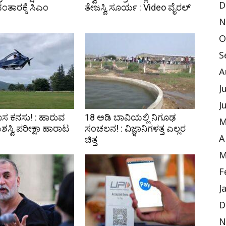
D
ಂತಾರಕ್ಕೆ ಸಿಎಂ
ತೇಜಸ್ವಿ ಸೂರ್ಯ : Video ವೈರಲ್‌
N
O
S
A
J
J
ಸ ಕನಸು! : ಹಾರುವ
18 ಅಡಿ ಬಾವಿಯಲ್ಲಿ ನಿಗೂಢ
M
್ವಿ ಪರೀಕ್ಷಾ ಹಾರಾಟ
ಸಂಚಲನ! : ವಿಜ್ಞಾನಿಗಳತ್ತ ಎಲ್ಲರ
ಚಿತ್ತ
A
M
F
J
D
N