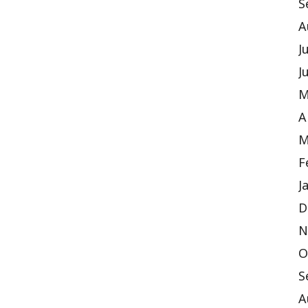
S
A
J
J
M
A
M
F
J
D
N
O
S
A