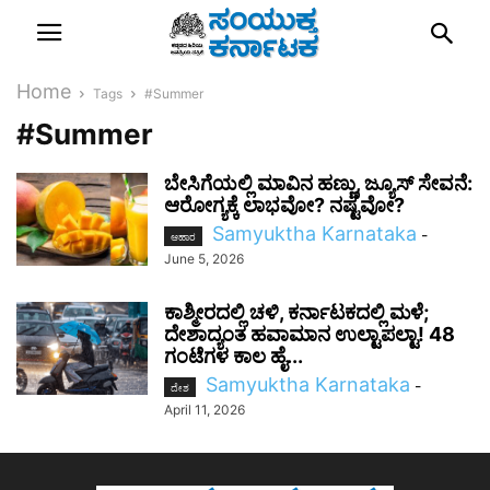
Home
Tags
#Summer
#Summer
ಬೇಸಿಗೆಯಲ್ಲಿ ಮಾವಿನ ಹಣ್ಣು, ಜ್ಯೂಸ್ ಸೇವನೆ:
ಆರೋಗ್ಯಕ್ಕೆ ಲಾಭವೋ? ನಷ್ಟವೋ?
Samyuktha Karnataka
-
ಆಹಾರ
June 5, 2026
ಕಾಶ್ಮೀರದಲ್ಲಿ ಚಳಿ, ಕರ್ನಾಟಕದಲ್ಲಿ ಮಳೆ;
ದೇಶಾದ್ಯಂತ ಹವಾಮಾನ ಉಲ್ಟಾಪಲ್ಟಾ! 48
ಗಂಟೆಗಳ ಕಾಲ ಹೈ...
Samyuktha Karnataka
-
ದೇಶ
April 11, 2026