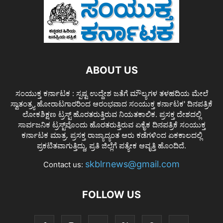
ABOUT US
ಸಂಯುಕ್ತ ಕರ್ನಾಟಕ : ಸ್ಪಷ್ಟ ಉದ್ದೇಶ ಜತೆಗೆ ಮೌಲ್ಯಗಳ ತಳಹದಿಯ ಮೇಲೆ
ಸ್ವಾತಂತ್ರ್ಯ ಹೋರಾಟಗಾರರಿಂದ ಆರಂಭವಾದ ಸಂಯುಕ್ತ ಕರ್ನಾಟಕ' ದಿನಪತ್ರಿಕೆ
ಲೋಕಶಿಕ್ಷಣ ಟ್ರಸ್ಟ್ ಹೊರತರುತ್ತಿರುವ ನಿಯತಕಾಲಿಕ. ಪ್ರಸಕ್ತ ದೇಶದಲ್ಲಿ
ಸಾರ್ವಜನಿಕ ಟ್ರಸ್ಟ್‌ವೊಂದು ಹೊರತರುತ್ತಿರುವ ಏಕೈಕ ದಿನಪತ್ರಿಕೆ ಸಂಯುಕ್ತ
ಕರ್ನಾಟಕ ಮಾತ್ರ. ಪ್ರಸಕ್ತ ರಾಜ್ಯಾದ್ಯಂತ ಆರು ಕಡೆಗಳಿಂದ ಏಕಕಾಲದಲ್ಲಿ
ಪ್ರಕಟಿತವಾಗುತ್ತಿದ್ದು, ಪ್ರತಿ ಜಿಲ್ಲೆಗೆ ಪತ್ಯೇಕ ಆವೃತ್ತಿ ಹೊಂದಿದೆ.
skblrnews@gmail.com
Contact us:
FOLLOW US