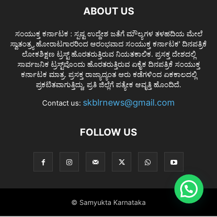
ABOUT US
ಸಂಯುಕ್ತ ಕರ್ನಾಟಕ : ಸ್ಪಷ್ಟ ಉದ್ದೇಶ ಜತೆಗೆ ಮೌಲ್ಯಗಳ ತಳಹದಿಯ ಮೇಲೆ
ಸ್ವಾತಂತ್ರ್ಯ ಹೋರಾಟಗಾರರಿಂದ ಆರಂಭವಾದ ಸಂಯುಕ್ತ ಕರ್ನಾಟಕ' ದಿನಪತ್ರಿಕೆ
ಲೋಕಶಿಕ್ಷಣ ಟ್ರಸ್ಟ್ ಹೊರತರುತ್ತಿರುವ ನಿಯತಕಾಲಿಕ. ಪ್ರಸಕ್ತ ದೇಶದಲ್ಲಿ
ಸಾರ್ವಜನಿಕ ಟ್ರಸ್ಟ್‌ವೊಂದು ಹೊರತರುತ್ತಿರುವ ಏಕೈಕ ದಿನಪತ್ರಿಕೆ ಸಂಯುಕ್ತ
ಕರ್ನಾಟಕ ಮಾತ್ರ. ಪ್ರಸಕ್ತ ರಾಜ್ಯಾದ್ಯಂತ ಆರು ಕಡೆಗಳಿಂದ ಏಕಕಾಲದಲ್ಲಿ
ಪ್ರಕಟಿತವಾಗುತ್ತಿದ್ದು, ಪ್ರತಿ ಜಿಲ್ಲೆಗೆ ಪತ್ಯೇಕ ಆವೃತ್ತಿ ಹೊಂದಿದೆ.
skblrnews@gmail.com
Contact us:
FOLLOW US
© Samyukta Karnataka