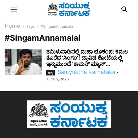
Home
Tags
#SingamAnnamalai
#SingamAnnamalai
ತಮಿಳುನಾಡಿನಲ್ಲಿ ಮಹಾ ಭೂಕಂಪ; ಕಮಲ
ತೊರೆದ ‘ಸಿಂಗಂ’! ದ್ರಾವಿಡ ಕೋಟೆಯಲ್ಲಿ
ಇನ್ನುಮುಂದೆ ‘ಕಾಮನ್ ಮ್ಯಾನ್’...
Samyuktha Karnataka
-
ರಾಜ್ಯ
June 5, 2026