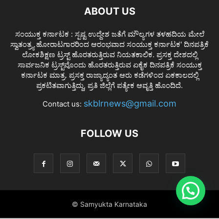
ABOUT US
ಸಂಯುಕ್ತ ಕರ್ನಾಟಕ : ಸ್ಪಷ್ಟ ಉದ್ದೇಶ ಜತೆಗೆ ಮೌಲ್ಯಗಳ ತಳಹದಿಯ ಮೇಲೆ
ಸ್ವಾತಂತ್ರ್ಯ ಹೋರಾಟಗಾರರಿಂದ ಆರಂಭವಾದ ಸಂಯುಕ್ತ ಕರ್ನಾಟಕ' ದಿನಪತ್ರಿಕೆ
ಲೋಕಶಿಕ್ಷಣ ಟ್ರಸ್ಟ್ ಹೊರತರುತ್ತಿರುವ ನಿಯತಕಾಲಿಕ. ಪ್ರಸಕ್ತ ದೇಶದಲ್ಲಿ
ಸಾರ್ವಜನಿಕ ಟ್ರಸ್ಟ್‌ವೊಂದು ಹೊರತರುತ್ತಿರುವ ಏಕೈಕ ದಿನಪತ್ರಿಕೆ ಸಂಯುಕ್ತ
ಕರ್ನಾಟಕ ಮಾತ್ರ. ಪ್ರಸಕ್ತ ರಾಜ್ಯಾದ್ಯಂತ ಆರು ಕಡೆಗಳಿಂದ ಏಕಕಾಲದಲ್ಲಿ
ಪ್ರಕಟಿತವಾಗುತ್ತಿದ್ದು, ಪ್ರತಿ ಜಿಲ್ಲೆಗೆ ಪತ್ಯೇಕ ಆವೃತ್ತಿ ಹೊಂದಿದೆ.
skblrnews@gmail.com
Contact us:
FOLLOW US
© Samyukta Karnataka