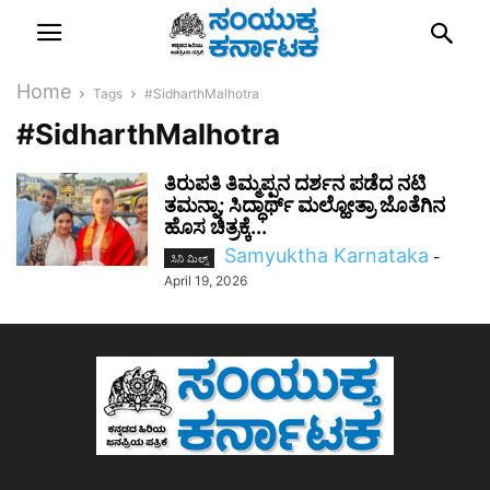
Home
Tags
#SidharthMalhotra
#SidharthMalhotra
ತಿರುಪತಿ ತಿಮ್ಮಪ್ಪನ ದರ್ಶನ ಪಡೆದ ನಟಿ
ತಮನ್ನಾ; ಸಿದ್ಧಾರ್ಥ್ ಮಲ್ಹೋತ್ರಾ ಜೊತೆಗಿನ
ಹೊಸ ಚಿತ್ರಕ್ಕೆ...
Samyuktha Karnataka
-
ಸಿನಿ ಮಿಲ್ಸ್
April 19, 2026