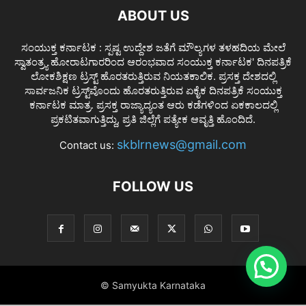
ABOUT US
ಸಂಯುಕ್ತ ಕರ್ನಾಟಕ : ಸ್ಪಷ್ಟ ಉದ್ದೇಶ ಜತೆಗೆ ಮೌಲ್ಯಗಳ ತಳಹದಿಯ ಮೇಲೆ
ಸ್ವಾತಂತ್ರ್ಯ ಹೋರಾಟಗಾರರಿಂದ ಆರಂಭವಾದ ಸಂಯುಕ್ತ ಕರ್ನಾಟಕ' ದಿನಪತ್ರಿಕೆ
ಲೋಕಶಿಕ್ಷಣ ಟ್ರಸ್ಟ್ ಹೊರತರುತ್ತಿರುವ ನಿಯತಕಾಲಿಕ. ಪ್ರಸಕ್ತ ದೇಶದಲ್ಲಿ
ಸಾರ್ವಜನಿಕ ಟ್ರಸ್ಟ್‌ವೊಂದು ಹೊರತರುತ್ತಿರುವ ಏಕೈಕ ದಿನಪತ್ರಿಕೆ ಸಂಯುಕ್ತ
ಕರ್ನಾಟಕ ಮಾತ್ರ. ಪ್ರಸಕ್ತ ರಾಜ್ಯಾದ್ಯಂತ ಆರು ಕಡೆಗಳಿಂದ ಏಕಕಾಲದಲ್ಲಿ
ಪ್ರಕಟಿತವಾಗುತ್ತಿದ್ದು, ಪ್ರತಿ ಜಿಲ್ಲೆಗೆ ಪತ್ಯೇಕ ಆವೃತ್ತಿ ಹೊಂದಿದೆ.
skblrnews@gmail.com
Contact us:
FOLLOW US
© Samyukta Karnataka