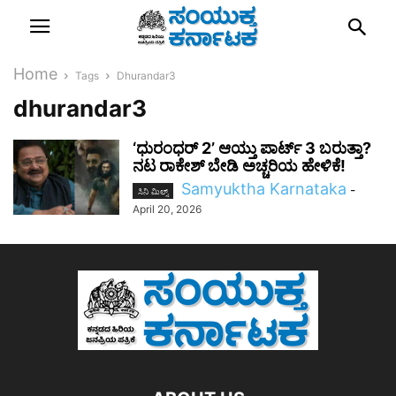
Home
Tags
Dhurandar3
dhurandar3
‘ಧುರಂಧರ್ 2ʼ ಆಯ್ತು ಪಾರ್ಟ್‌ 3 ಬರುತ್ತಾ?
ನಟ ರಾಕೇಶ್ ಬೇಡಿ ಅಚ್ಚರಿಯ ಹೇಳಿಕೆ!
Samyuktha Karnataka
-
ಸಿನಿ ಮಿಲ್ಸ್
April 20, 2026