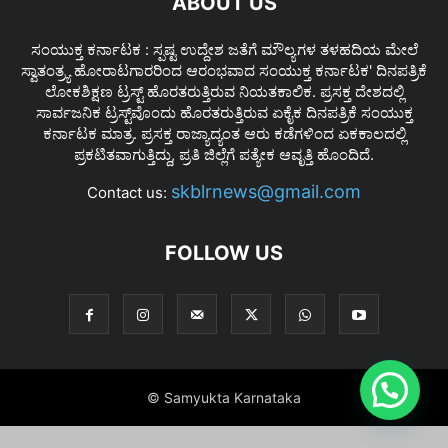
ABOUT US
ಸಂಯುಕ್ತ ಕರ್ನಾಟಕ : ಸ್ಪಷ್ಟ ಉದ್ದೇಶ ಜತೆಗೆ ಮೌಲ್ಯಗಳ ತಳಹದಿಯ ಮೇಲೆ
ಸ್ವಾತಂತ್ರ್ಯ ಹೋರಾಟಗಾರರಿಂದ ಆರಂಭವಾದ ಸಂಯುಕ್ತ ಕರ್ನಾಟಕ' ದಿನಪತ್ರಿಕೆ
ಲೋಕಶಿಕ್ಷಣ ಟ್ರಸ್ಟ್ ಹೊರತರುತ್ತಿರುವ ನಿಯತಕಾಲಿಕ. ಪ್ರಸಕ್ತ ದೇಶದಲ್ಲಿ
ಸಾರ್ವಜನಿಕ ಟ್ರಸ್ಟ್‌ವೊಂದು ಹೊರತರುತ್ತಿರುವ ಏಕೈಕ ದಿನಪತ್ರಿಕೆ ಸಂಯುಕ್ತ
ಕರ್ನಾಟಕ ಮಾತ್ರ. ಪ್ರಸಕ್ತ ರಾಜ್ಯಾದ್ಯಂತ ಆರು ಕಡೆಗಳಿಂದ ಏಕಕಾಲದಲ್ಲಿ
ಪ್ರಕಟಿತವಾಗುತ್ತಿದ್ದು, ಪ್ರತಿ ಜಿಲ್ಲೆಗೆ ಪತ್ಯೇಕ ಆವೃತ್ತಿ ಹೊಂದಿದೆ.
skblrnews@gmail.com
Contact us:
FOLLOW US
© Samyukta Karnataka