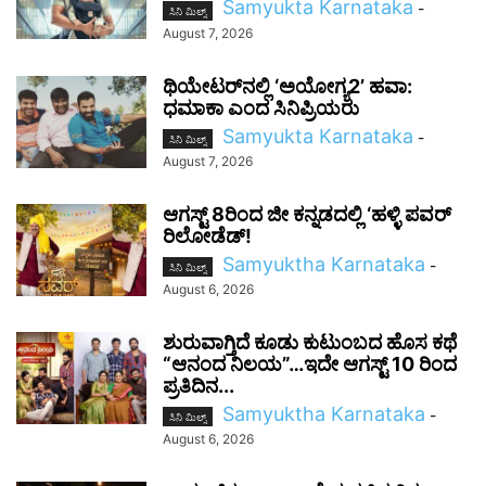
Samyukta Karnataka
-
ಸಿನಿ ಮಿಲ್ಸ್
August 7, 2026
ಥಿಯೇಟರ್‌ನಲ್ಲಿ ‘ಅಯೋಗ್ಯ2’ ಹವಾ:
ಧಮಾಕಾ ಎಂದ ಸಿನಿಪ್ರಿಯರು
Samyukta Karnataka
-
ಸಿನಿ ಮಿಲ್ಸ್
August 7, 2026
ಆಗಸ್ಟ್ 8ರಿಂದ ಜೀ ಕನ್ನಡದಲ್ಲಿ ‘ಹಳ್ಳಿ ಪವರ್
ರಿಲೋಡೆಡ್!
Samyuktha Karnataka
-
ಸಿನಿ ಮಿಲ್ಸ್
August 6, 2026
ಶುರುವಾಗ್ತಿದೆ ಕೂಡು ಕುಟುಂಬದ ಹೊಸ ಕಥೆ
“ಆನಂದ ನಿಲಯ”…ಇದೇ ಆಗಸ್ಟ್ 10 ರಿಂದ
ಪ್ರತಿದಿನ...
Samyuktha Karnataka
-
ಸಿನಿ ಮಿಲ್ಸ್
August 6, 2026