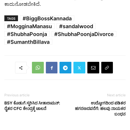
ಕಾದುನೋಡಬೇಕಿದೆ.
#BiggBossKannada
TAGS
#MogginaManasu
#sandalwood
#ShubhaPoonja
#ShubhaPoonjaDivorce
#SumanthBillava
Previous article
Next article
BSY ಕೊಡುಗೆ ಸ್ಮರಿಸಿದ ಸೀತಾರಾಮನ್:
ಉದ್ಯೋಗದಿಂದ ಪಡಿತರ
ರೈತರ CFC ಕೇಂದ್ರಕ್ಕೆ ಚಾಲನೆ
ಹಗರಣದವರೆಗೆ: ಹಲವು ನಾಯಕರ
ಬಂಧನ