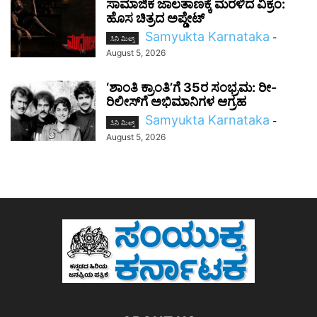
ಸಾಮಾಜಿಕ ಜಾಲತಾಣಕ್ಕೆ ಮರಳಿದ ವಿಕ್ರಂ:
ಹೊಸ ಚಿತ್ರದ ಅಪ್ಡೇಟ್
Samyukta Karnataka
-
ಸಿನಿ ಮಿಲ್ಸ್
August 5, 2026
‘ಶಾಂತಿ ಕ್ರಾಂತಿ’ಗೆ 35ರ ಸಂಭ್ರಮ: ರೀ-
ರಿಲೀಸ್‌ಗೆ ಅಭಿಮಾನಿಗಳ ಆಗ್ರಹ
Samyukta Karnataka
-
ಸಿನಿ ಮಿಲ್ಸ್
August 5, 2026