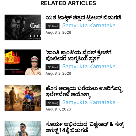
RELATED ARTICLES
ಯಶ ಟಾಕ್ಸಿಕ್ ಚಿತ್ರದ ಟ್ರೇಲರ್ ಬಿಡುಗಡೆ
Samyukta Karnataka
-
ಸಿನಿ ಮಿಲ್ಸ್
August 8, 2026
‘ಶಾಂತಿ ಕ್ರಾಂತಿ’ಯ ವೈರಲ್ ಕ್ರೇಜ್‌ಗೆ
ಪೊಲೀಸರ ಜಾಗೃತಿಯ ಸ್ಪರ್ಶ
Samyukta Karnataka
-
ಸಿನಿ ಮಿಲ್ಸ್
August 8, 2026
ಹೊಸ ಅಧ್ಯಾಯ ಬರೆಯಲು ಊರಿಗೊಬ್ಬ
ಇರ್ಲೇಬೇಕು ಅಯೋಗ್ಯ
Samyukta Karnataka
-
ಸಿನಿ ಮಿಲ್ಸ್
August 7, 2026
ಸೂರ್ಯ ಅಭಿನಯದ ‘ವಿಶ್ವನಾಥ್ & ಸನ್ಸ್’
ಆಗಸ್ಟ್ 14ಕ್ಕೆ ಬಿಡುಗಡೆ