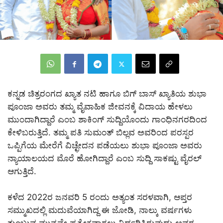
ಕನ್ನಡ ಚಿತ್ರರಂಗದ ಖ್ಯಾತ ನಟಿ ಹಾಗೂ ಬಿಗ್ ಬಾಸ್ ಖ್ಯಾತಿಯ ಶುಭಾ
ಪೂಂಜಾ ಅವರು ತಮ್ಮ ವೈವಾಹಿಕ ಜೀವನಕ್ಕೆ ವಿದಾಯ ಹೇಳಲು
ಮುಂದಾಗಿದ್ದಾರೆ ಎಂಬ ಶಾಕಿಂಗ್ ಸುದ್ದಿಯೊಂದು ಗಾಂಧಿನಗರದಿಂದ
ಕೇಳಿಬರುತ್ತಿದೆ. ತಮ್ಮ ಪತಿ ಸುಮಂತ್ ಬಿಲ್ಲವ ಅವರಿಂದ ಪರಸ್ಪರ
ಒಪ್ಪಿಗೆಯ ಮೇರೆಗೆ ವಿಚ್ಛೇದನ ಪಡೆಯಲು ಶುಭಾ ಪೂಂಜಾ ಅವರು
ನ್ಯಾಯಾಲಯದ ಮೊರೆ ಹೋಗಿದ್ದಾರೆ ಎಂಬ ಸುದ್ದಿ ಸಾಕಷ್ಟು ವೈರಲ್
ಆಗುತ್ತಿದೆ.
ಕಳೆದ 2022ರ ಜನವರಿ 5 ರಂದು ಅತ್ಯಂತ ಸರಳವಾಗಿ, ಆಪ್ತರ
ಸಮ್ಮುಖದಲ್ಲಿ ಮದುವೆಯಾಗಿದ್ದ ಈ ಜೋಡಿ, ನಾಲ್ಕು ವರ್ಷಗಳು