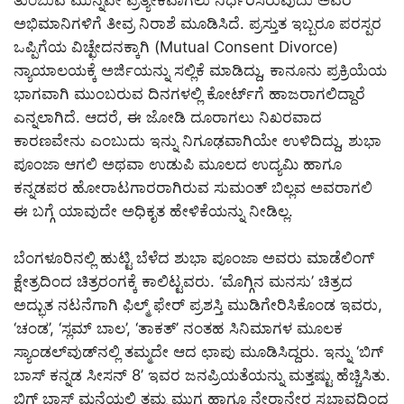
ತುಂಬುವ ಮುನ್ನವೇ ಪ್ರತ್ಯೇಕವಾಗಲು ನಿರ್ಧರಿಸಿರುವುದು ಅವರ
ಅಭಿಮಾನಿಗಳಿಗೆ ತೀವ್ರ ನಿರಾಶೆ ಮೂಡಿಸಿದೆ. ಪ್ರಸ್ತುತ ಇಬ್ಬರೂ ಪರಸ್ಪರ
ಒಪ್ಪಿಗೆಯ ವಿಚ್ಛೇದನಕ್ಕಾಗಿ (Mutual Consent Divorce)
ನ್ಯಾಯಾಲಯಕ್ಕೆ ಅರ್ಜಿಯನ್ನು ಸಲ್ಲಿಕೆ ಮಾಡಿದ್ದು, ಕಾನೂನು ಪ್ರಕ್ರಿಯೆಯ
ಭಾಗವಾಗಿ ಮುಂಬರುವ ದಿನಗಳಲ್ಲಿ ಕೋರ್ಟ್‌ಗೆ ಹಾಜರಾಗಲಿದ್ದಾರೆ
ಎನ್ನಲಾಗಿದೆ. ಆದರೆ, ಈ ಜೋಡಿ ದೂರಾಗಲು ನಿಖರವಾದ
ಕಾರಣವೇನು ಎಂಬುದು ಇನ್ನು ನಿಗೂಢವಾಗಿಯೇ ಉಳಿದಿದ್ದು, ಶುಭಾ
ಪೂಂಜಾ ಆಗಲಿ ಅಥವಾ ಉಡುಪಿ ಮೂಲದ ಉದ್ಯಮಿ ಹಾಗೂ
ಕನ್ನಡಪರ ಹೋರಾಟಗಾರರಾಗಿರುವ ಸುಮಂತ್ ಬಿಲ್ಲವ ಅವರಾಗಲಿ
ಈ ಬಗ್ಗೆ ಯಾವುದೇ ಅಧಿಕೃತ ಹೇಳಿಕೆಯನ್ನು ನೀಡಿಲ್ಲ.
ಬೆಂಗಳೂರಿನಲ್ಲಿ ಹುಟ್ಟಿ ಬೆಳೆದ ಶುಭಾ ಪೂಂಜಾ ಅವರು ಮಾಡೆಲಿಂಗ್
ಕ್ಷೇತ್ರದಿಂದ ಚಿತ್ರರಂಗಕ್ಕೆ ಕಾಲಿಟ್ಟವರು. ‘ಮೊಗ್ಗಿನ ಮನಸು’ ಚಿತ್ರದ
ಅದ್ಭುತ ನಟನೆಗಾಗಿ ಫಿಲ್ಮ್ ಫೇರ್ ಪ್ರಶಸ್ತಿ ಮುಡಿಗೇರಿಸಿಕೊಂಡ ಇವರು,
‘ಚಂಡ’, ‘ಸ್ಲಮ್ ಬಾಲ’, ‘ತಾಕತ್’ ನಂತಹ ಸಿನಿಮಾಗಳ ಮೂಲಕ
ಸ್ಯಾಂಡಲ್‌ವುಡ್‌ನಲ್ಲಿ ತಮ್ಮದೇ ಆದ ಛಾಪು ಮೂಡಿಸಿದ್ದರು. ಇನ್ನು ‘ಬಿಗ್
ಬಾಸ್ ಕನ್ನಡ ಸೀಸನ್ 8’ ಇವರ ಜನಪ್ರಿಯತೆಯನ್ನು ಮತ್ತಷ್ಟು ಹೆಚ್ಚಿಸಿತು.
ಬಿಗ್ ಬಾಸ್ ಮನೆಯಲ್ಲಿ ತಮ್ಮ ಮುಗ್ಧ ಹಾಗೂ ನೇರಾನೇರ ಸ್ವಭಾವದಿಂದ